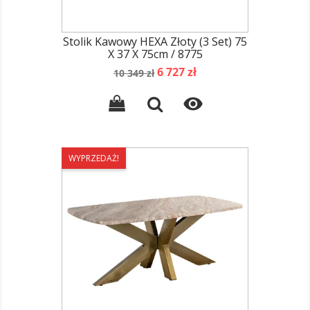
Stolik Kawowy HEXA Złoty (3 Set) 75
X 37 X 75cm / 8775
Cena
Cena
6 727 zł
10 349 zł
podstawowa

WYPRZEDAŻ!