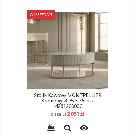
WYPRZEDAŻ!
Stolik Kawowy MONTPELLIER
Kremowy Ø 75 X 36cm /
1426120000C
Cena
Cena
2 051 zł
3 155 zł
podstawowa
