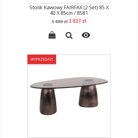
Stolik Kawowy FAIRFAX (2 Set) 85 X
40 X 85cm / 8581
Cena
Cena
3 827 zł
5 888 zł
podstawowa

WYPRZEDAŻ!