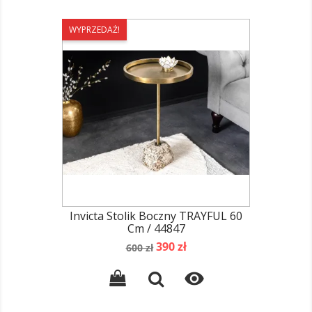
WYPRZEDAŻ!
Invicta Stolik Boczny TRAYFUL 60
Cm / 44847
Cena
Cena
390 zł
600 zł
podstawowa
