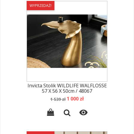
WYPRZEDAŻ!
Invicta Stolik WILDLIFE WALFLOSSE
57 X 56 X 50cm / 48067
Cena
Cena
1 000 zł
1 539 zł
podstawowa
