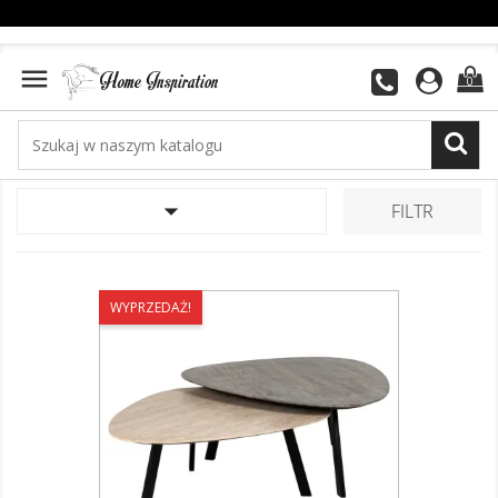

0

FILTR
WYPRZEDAŻ!