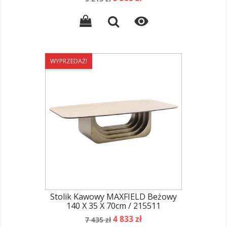
podstawowa

WYPRZEDAŻ!
Stolik Kawowy MAXFIELD Beżowy
140 X 35 X 70cm / 215511
Cena
Cena
4 833 zł
7 435 zł