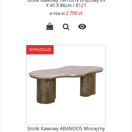
Stolik Kawowy HAYDEN Brązowy 89
X 41 X 86cm / 8121
Cena
Cena
2 700 zł
4 154 zł
podstawowa

WYPRZEDAŻ!
Stolik Kawowy ABANDOS Mosiężny