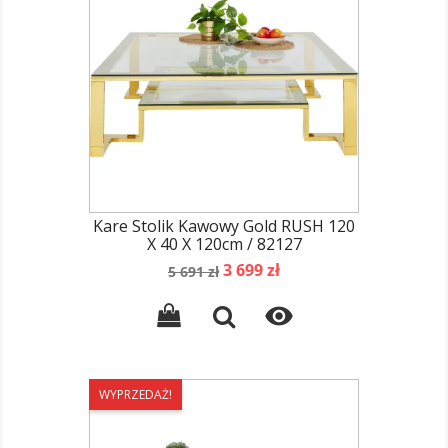
Kare Stolik Kawowy Gold RUSH 120
X 40 X 120cm / 82127
Cena
Cena
3 699 zł
5 691 zł
podstawowa

WYPRZEDAŻ!