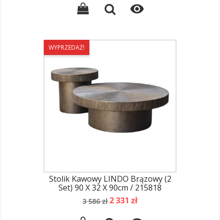

WYPRZEDAŻ!
Stolik Kawowy LINDO Brązowy (2
Set) 90 X 32 X 90cm / 215818
Cena
Cena
2 331 zł
3 586 zł
podstawowa