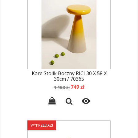
Kare Stolik Boczny RICI 30 X 58 X
30cm / 70365
Cena
Cena
749 zł
1 153 zł
podstawowa

WYPRZEDAŻ!