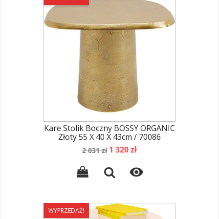
Kare Stolik Boczny BOSSY ORGANIC
Złoty 55 X 40 X 43cm / 70086
Cena
Cena
1 320 zł
2 031 zł
podstawowa

WYPRZEDAŻ!