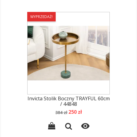
WYPRZEDAŻ!
Invicta Stolik Boczny TRAYFUL 60cm
/ 44848
Cena
Cena
250 zł
384 zł
podstawowa
