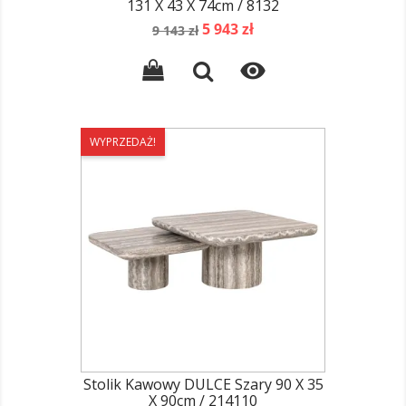
131 X 43 X 74cm / 8132
Cena
Cena
5 943 zł
9 143 zł
podstawowa

WYPRZEDAŻ!
Stolik Kawowy DULCE Szary 90 X 35
X 90cm / 214110