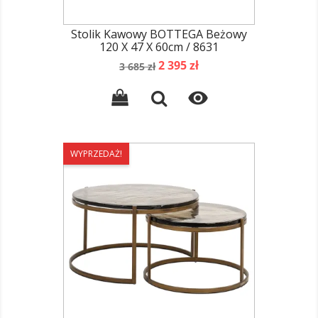
Stolik Kawowy BOTTEGA Beżowy
120 X 47 X 60cm / 8631
Cena
Cena
2 395 zł
3 685 zł
podstawowa

WYPRZEDAŻ!