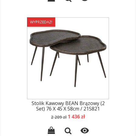
WYPRZEDAŻ!
Stolik Kawowy BEAN Brązowy (2
Set) 76 X 45 X 58cm / 215821
Cena
Cena
1 436 zł
2 209 zł
podstawowa
