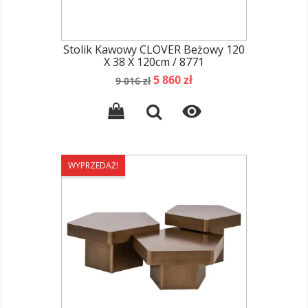
Stolik Kawowy CLOVER Beżowy 120
X 38 X 120cm / 8771
Cena
Cena
5 860 zł
9 016 zł
podstawowa

WYPRZEDAŻ!