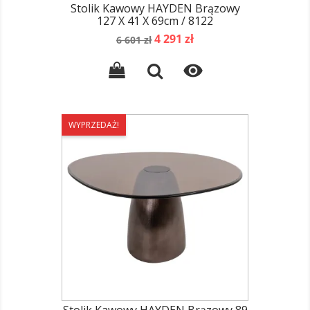
Stolik Kawowy HAYDEN Brązowy
127 X 41 X 69cm / 8122
Cena
Cena
4 291 zł
6 601 zł
podstawowa

WYPRZEDAŻ!