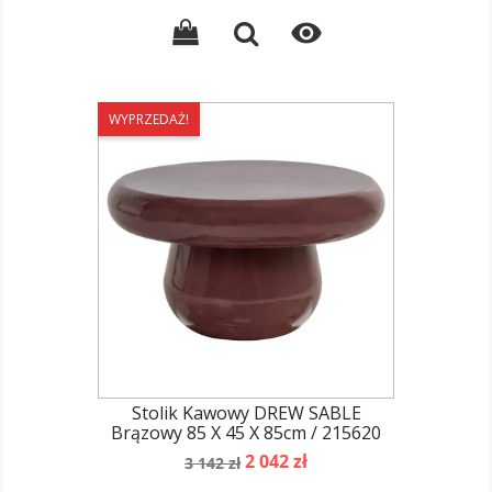
podstawowa

WYPRZEDAŻ!
Stolik Kawowy DREW SABLE
Brązowy 85 X 45 X 85cm / 215620
Cena
Cena
2 042 zł
3 142 zł
podstawowa