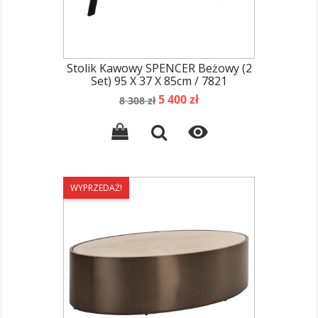
Stolik Kawowy SPENCER Beżowy (2
Set) 95 X 37 X 85cm / 7821
Cena
Cena
5 400 zł
8 308 zł
podstawowa

WYPRZEDAŻ!