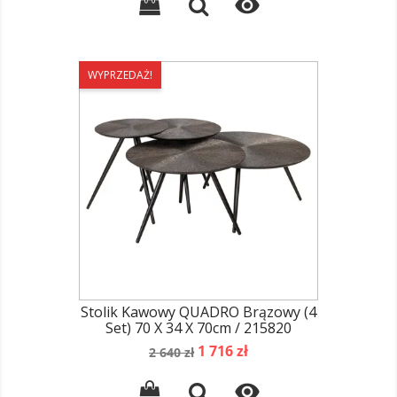

WYPRZEDAŻ!
Stolik Kawowy QUADRO Brązowy (4
Set) 70 X 34 X 70cm / 215820
Cena
Cena
1 716 zł
2 640 zł
podstawowa
