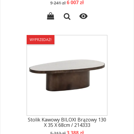
Cena
Cena
6 007 zł
9 241 zł
podstawowa

WYPRZEDAŻ!
Stolik Kawowy BILOXI Brązowy 130
X 35 X 68cm / 214333
Cena
Cena
3 388 zł
5 213 zł