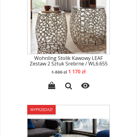
Wohnling Stolik Kawowy LEAF
Zestaw 2 Sztuk Srebrne / WL6.655
Cena
Cena
1 170 zł
1 800 zł
podstawowa

WYPRZEDAŻ!