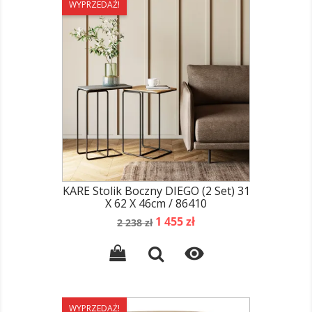
WYPRZEDAŻ!
KARE Stolik Boczny DIEGO (2 Set) 31
X 62 X 46cm / 86410
Cena
Cena
1 455 zł
2 238 zł
podstawowa

WYPRZEDAŻ!