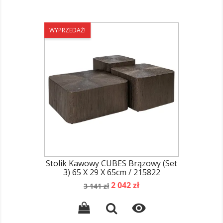
WYPRZEDAŻ!
Stolik Kawowy CUBES Brązowy (set
3) 65 X 29 X 65cm / 215822
Cena
Cena
2 042 zł
3 141 zł
podstawowa
