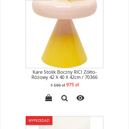
Kare Stolik Boczny RICI Zółto-
Różowy 42 X 40 X 42cm / 70366
Cena
Cena
975 zł
1 500 zł
podstawowa

WYPRZEDAŻ!