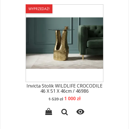
WYPRZEDAŻ!
Invicta Stolik WILDLIFE CROCODILE
46 X 51 X 46cm / 46986
Cena
Cena
1 000 zł
1 539 zł
podstawowa
