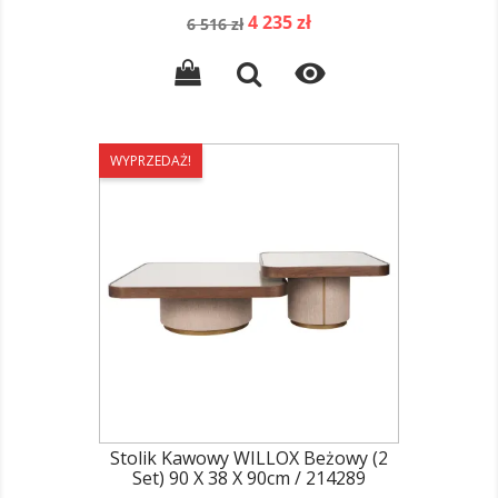
Cena
Cena
4 235 zł
6 516 zł
podstawowa

WYPRZEDAŻ!
Stolik Kawowy WILLOX Beżowy (2
Set) 90 X 38 X 90cm / 214289