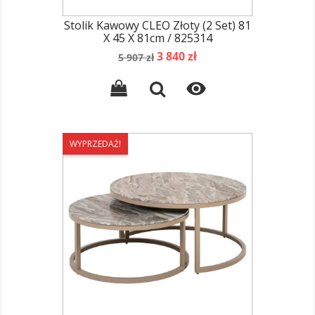
Stolik Kawowy CLEO Złoty (2 Set) 81
X 45 X 81cm / 825314
Cena
Cena
3 840 zł
5 907 zł
podstawowa

WYPRZEDAŻ!