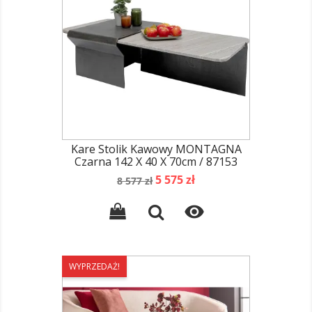
Kare Stolik Kawowy MONTAGNA
Czarna 142 X 40 X 70cm / 87153
Cena
Cena
5 575 zł
8 577 zł
podstawowa

WYPRZEDAŻ!