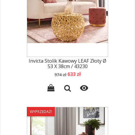
Invicta Stolik Kawowy LEAF Złoty Ø
53 X 38cm / 43230
Cena
Cena
633 zł
974 zł
podstawowa

WYPRZEDAŻ!