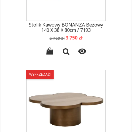
Stolik Kawowy BONANZA Beżowy
140 X 38 X 80cm / 7193
Cena
Cena
3 750 zł
5 769 zł
podstawowa

WYPRZEDAŻ!