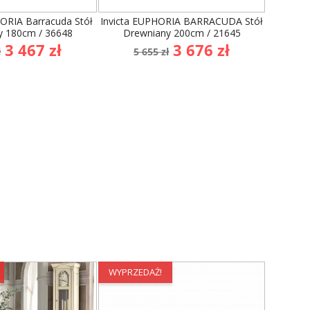
WYPRZEDAŻ!
WYPRZE
ORIA Barracuda Stół
Invicta EUPHORIA BARRACUDA Stół
Iron Cr
y 180cm / 36648
Drewniany 200cm / 21645
Okrągły
a
Cena
Cena
Cena
3 467 zł
3 676 zł
ł
5 655 zł
stawowa
podstawowa
2