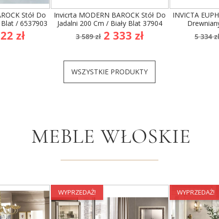
WYPRZEDAŻ!
WYPRZEDAŻ!
AROCK Stół Do
Invicrta MODERN BAROCK Stół Do
INVICTA EUPH
 Blat / 6537903
Jadalni 200 Cm / Biały Blat 37904
Drewnian
na
Cena
Cena
Cen
22 zł
2 333 zł
3 589 zł
5 334 z
wowa
podstawowa
pod