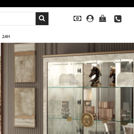
0
24H
Next