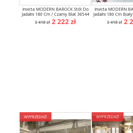
WYPRZEDAŻ!
WYPRZEDAŻ!
Invicta MODERN BAROCK Stół Do
Invicta MODERN B
Jadalni 180 Cm / Czarny Blat 36544
Jadalni 180 Cm Biały
Cena
Cena
Cena
Ce
2 222 zł
2 2
3 418 zł
3 418 zł
podstawowa
podsta