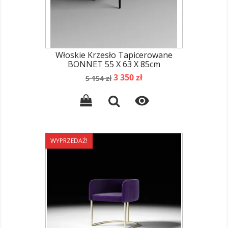
Włoskie Krzesło Tapicerowane
BONNET 55 X 63 X 85cm
Cena
Cena
3 350 zł
5 154 zł
podstawowa

WYPRZEDAŻ!