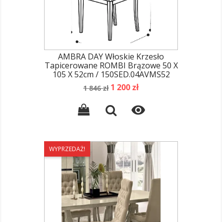
AMBRA DAY Włoskie Krzesło
Tapicerowane ROMBI Brązowe 50 X
105 X 52cm / 150SED.04AVMS52
Cena
Cena
1 200 zł
1 846 zł
podstawowa

WYPRZEDAŻ!