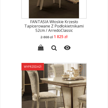
FANTASIA Włoskie Krzesło
Tapicerowane Z Podłokietnikami
52cm / ArredoClassic
Cena
Cena
1 825 zł
2 808 zł
podstawowa

WYPRZEDAŻ!