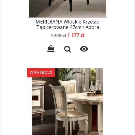
MERIDIANA Włoskie Krzesło
Tapicerowane 47cm / Adora
Cena
Cena
1 177 zł
1 810 zł
podstawowa

WYPRZEDAŻ!