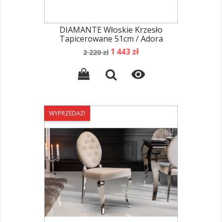
DIAMANTE Włoskie Krzesło
Tapicerowane 51cm / Adora
Cena
Cena
1 443 zł
2 220 zł
podstawowa

WYPRZEDAŻ!