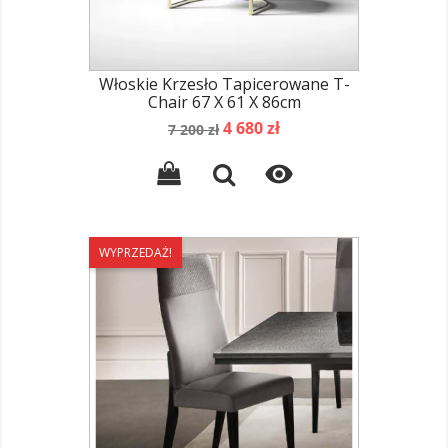
Włoskie Krzesło Tapicerowane T-
Chair 67 X 61 X 86cm
Cena
Cena
4 680 zł
7 200 zł
podstawowa

WYPRZEDAŻ!