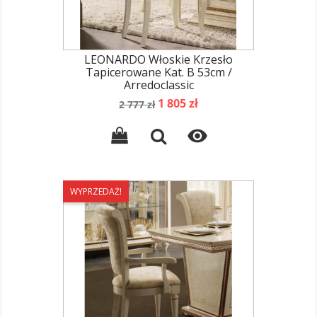
LEONARDO Włoskie Krzesło
Tapicerowane Kat. B 53cm /
Arredoclassic
Cena
Cena
1 805 zł
2 777 zł
podstawowa

WYPRZEDAŻ!