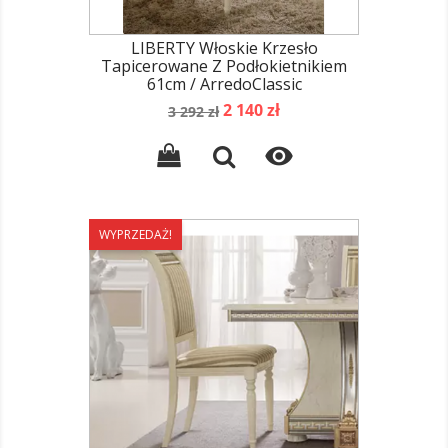
LIBERTY Włoskie Krzesło
Tapicerowane Z Podłokietnikiem
61cm / ArredoClassic
Cena
Cena
2 140 zł
3 292 zł
podstawowa

WYPRZEDAŻ!