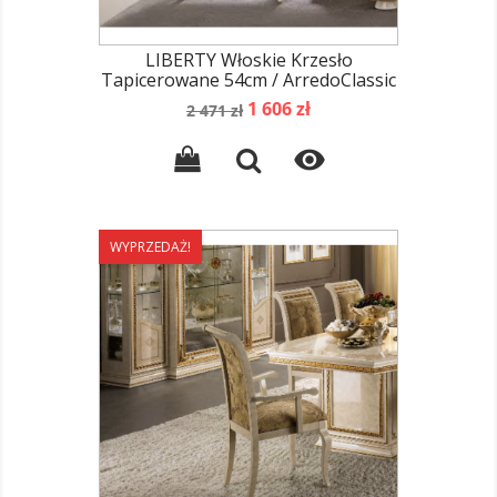
LIBERTY Włoskie Krzesło
Tapicerowane 54cm / ArredoClassic
Cena
Cena
1 606 zł
2 471 zł
podstawowa

WYPRZEDAŻ!