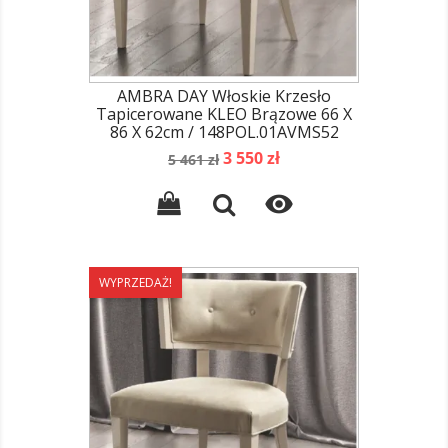
AMBRA DAY Włoskie Krzesło
Tapicerowane KLEO Brązowe 66 X
86 X 62cm / 148POL.01AVMS52
Cena
Cena
3 550 zł
5 461 zł
podstawowa

WYPRZEDAŻ!