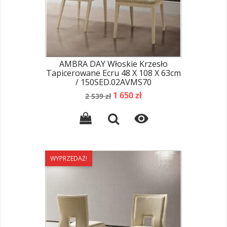
AMBRA DAY Włoskie Krzesło
Tapicerowane Ecru 48 X 108 X 63cm
/ 150SED.02AVMS70
Cena
Cena
1 650 zł
2 539 zł
podstawowa

WYPRZEDAŻ!