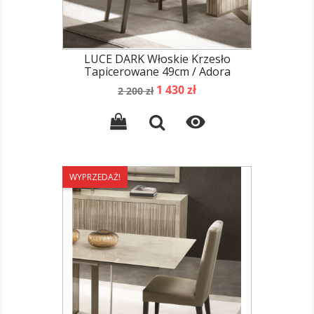
LUCE DARK Włoskie Krzesło
Tapicerowane 49cm / Adora
Cena
Cena
1 430 zł
2 200 zł
podstawowa

WYPRZEDAŻ!