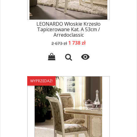
LEONARDO Włoskie Krzesło
Tapicerowane Kat. A 53cm /
Arredoclassic
Cena
Cena
1 738 zł
2 673 zł
podstawowa

WYPRZEDAŻ!