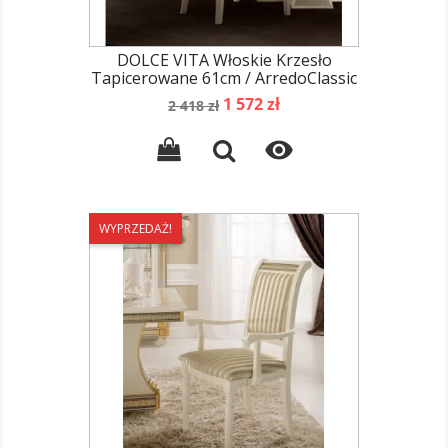
DOLCE VITA Włoskie Krzesło
Tapicerowane 61cm / ArredoClassic
Cena
Cena
1 572 zł
2 418 zł
podstawowa

WYPRZEDAŻ!