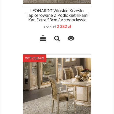
LEONARDO Włoskie Krzesło
Tapicerowane Z Podłokietnikami
Kat. Extra 53cm / Arredoclassic
Cena
Cena
2 282 zł
3 511 zł
podstawowa

WYPRZEDAŻ!