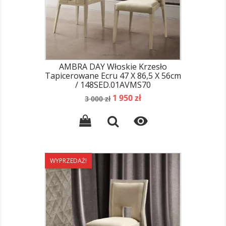
AMBRA DAY Włoskie Krzesło
Tapicerowane Ecru 47 X 86,5 X 56cm
/ 148SED.01AVMS70
Cena
Cena
1 950 zł
3 000 zł
podstawowa

WYPRZEDAŻ!