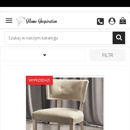

0

FILTR
WYPRZEDAŻ!