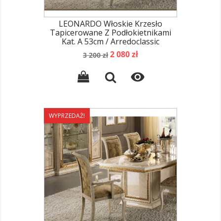
LEONARDO Włoskie Krzesło
Tapicerowane Z Podłokietnikami
Kat. A 53cm / Arredoclassic
Cena
Cena
2 080 zł
3 200 zł
podstawowa

WYPRZEDAŻ!