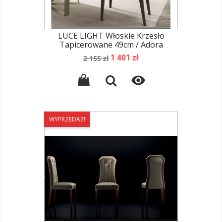
LUCE LIGHT Włoskie Krzesło
Tapicerowane 49cm / Adora
Cena
Cena
1 401 zł
2 155 zł
podstawowa

WYPRZEDAŻ!