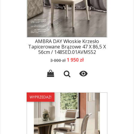
AMBRA DAY Włoskie Krzesło
Tapicerowane Brązowe 47 X 86,5 X
56cm / 148SED.01AVMS52
Cena
Cena
1 950 zł
3 000 zł
podstawowa

WYPRZEDAŻ!