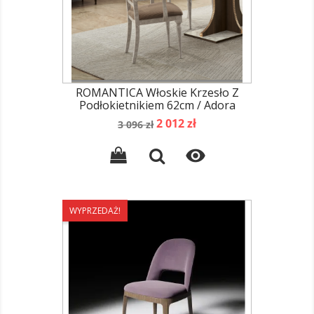
ROMANTICA Włoskie Krzesło Z
Podłokietnikiem 62cm / Adora
Cena
Cena
2 012 zł
3 096 zł
podstawowa

WYPRZEDAŻ!