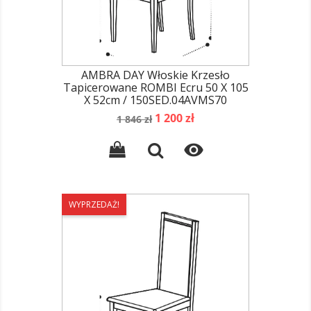
AMBRA DAY Włoskie Krzesło
Tapicerowane ROMBI Ecru 50 X 105
X 52cm / 150SED.04AVMS70
Cena
Cena
1 200 zł
1 846 zł
podstawowa

WYPRZEDAŻ!