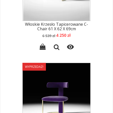
Włoskie Krzesło Tapicerowane C-
Chair 61 X 62 X 69cm
Cena
Cena
4 250 zł
6 539 zł
podstawowa

WYPRZEDAŻ!