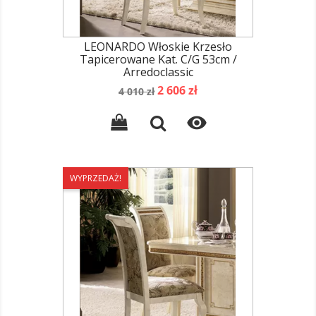
LEONARDO Włoskie Krzesło
Tapicerowane Kat. C/G 53cm /
Arredoclassic
Cena
Cena
2 606 zł
4 010 zł
podstawowa

WYPRZEDAŻ!