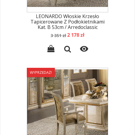
LEONARDO Włoskie Krzesło
Tapicerowane Z Podłokietnikami
Kat. B 53cm / Arredoclassic
Cena
Cena
2 178 zł
3 351 zł
podstawowa

WYPRZEDAŻ!