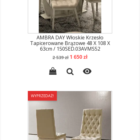
AMBRA DAY Włoskie Krzesło
Tapicerowane Brązowe 48 X 108 X
63cm / 150SED.03AVMS52
Cena
Cena
1 650 zł
2 539 zł
podstawowa

WYPRZEDAŻ!