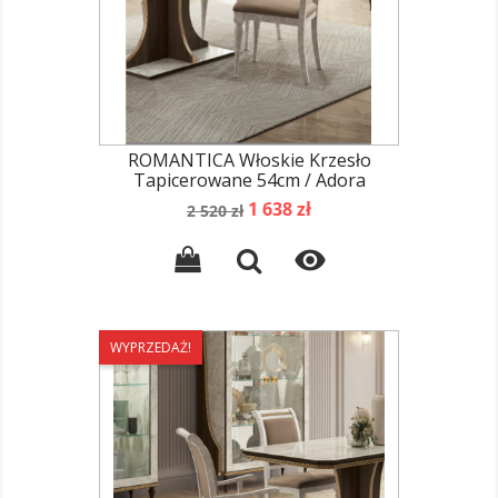
ROMANTICA Włoskie Krzesło
Tapicerowane 54cm / Adora
Cena
Cena
1 638 zł
2 520 zł
podstawowa

WYPRZEDAŻ!