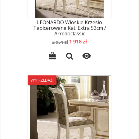
LEONARDO Włoskie Krzesło
Tapicerowane Kat. Extra 53cm /
Arredoclassic
Cena
Cena
1 918 zł
2 951 zł
podstawowa

WYPRZEDAŻ!