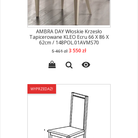
AMBRA DAY Włoskie Krzesło
Tapicerowane KLEO Ecru 66 X 86 X
62cm / 148POL.01AVMS70
Cena
Cena
3 550 zł
5 461 zł
podstawowa

WYPRZEDAŻ!