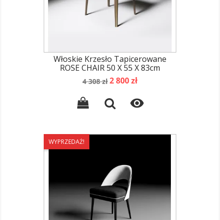
Włoskie Krzesło Tapicerowane
ROSE CHAIR 50 X 55 X 83cm
Cena
Cena
2 800 zł
4 308 zł
podstawowa

WYPRZEDAŻ!