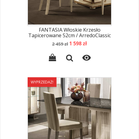
FANTASIA Włoskie Krzesło
Tapicerowane 52cm / ArredoClassic
Cena
Cena
1 598 zł
2 459 zł
podstawowa

WYPRZEDAŻ!