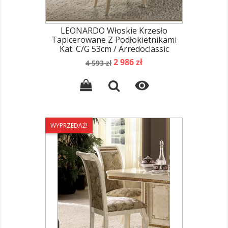
LEONARDO Włoskie Krzesło
Tapicerowane Z Podłokietnikami
Kat. C/G 53cm / Arredoclassic
Cena
Cena
2 986 zł
4 593 zł
podstawowa

WYPRZEDAŻ!