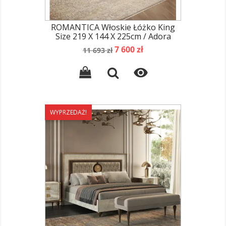
ROMANTICA Włoskie Łóżko King
Size 219 X 144 X 225cm / Adora
Cena
Cena
7 600 zł
11 693 zł
podstawowa

WYPRZEDAŻ!