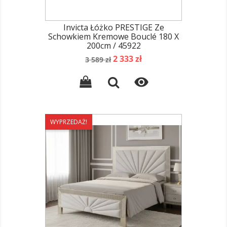
Invicta Łóżko PRESTIGE Ze
Schowkiem Kremowe Bouclé 180 X
200cm / 45922
Cena
Cena
2 333 zł
3 589 zł
podstawowa

WYPRZEDAŻ!