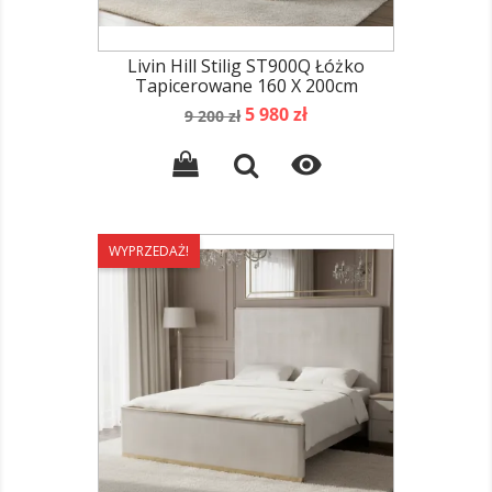
Livin Hill Stilig ST900Q Łóżko
Tapicerowane 160 X 200cm
Cena
Cena
5 980 zł
9 200 zł
podstawowa

WYPRZEDAŻ!