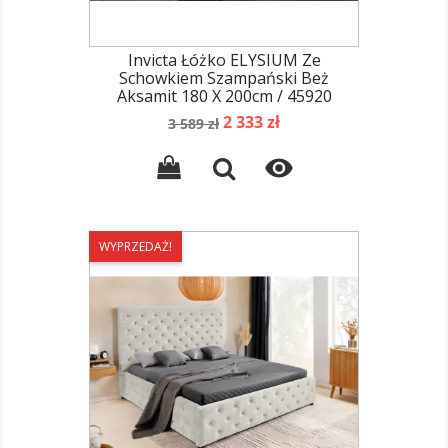
Invicta Łóżko ELYSIUM Ze
Schowkiem Szampański Beż
Aksamit 180 X 200cm / 45920
Cena
Cena
2 333 zł
3 589 zł
podstawowa

WYPRZEDAŻ!