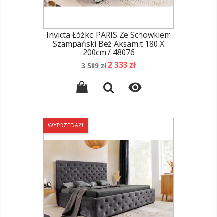
Invicta Łóżko PARIS Ze Schowkiem
Szampański Beż Aksamit 180 X
200cm / 48076
Cena
Cena
2 333 zł
3 589 zł
podstawowa

WYPRZEDAŻ!