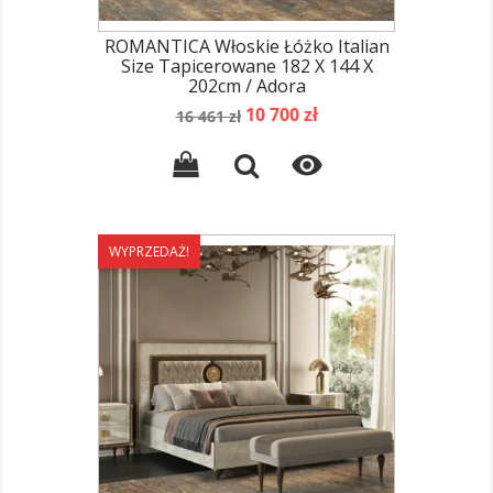
ROMANTICA Włoskie Łóżko Italian
Size Tapicerowane 182 X 144 X
202cm / Adora
Cena
Cena
10 700 zł
16 461 zł
podstawowa

WYPRZEDAŻ!