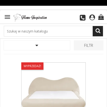

0

FILTR
WYPRZEDAŻ!