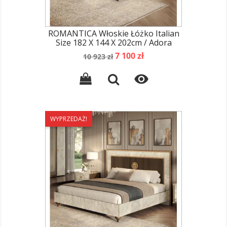
ROMANTICA Włoskie Łóżko Italian
Size 182 X 144 X 202cm / Adora
Cena
Cena
7 100 zł
10 923 zł
podstawowa

WYPRZEDAŻ!