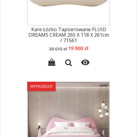
Kare Łóżko Tapicerowane FLUID
DREAMS CREAM 265 X 118 X 261cm
/ 71561
Cena
Cena
19 900 zł
30 615 zł
podstawowa

WYPRZEDAŻ!