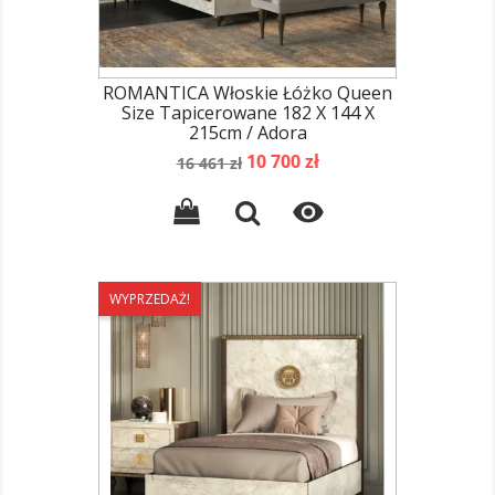
ROMANTICA Włoskie Łóżko Queen
Size Tapicerowane 182 X 144 X
215cm / Adora
Cena
Cena
10 700 zł
16 461 zł
podstawowa

WYPRZEDAŻ!