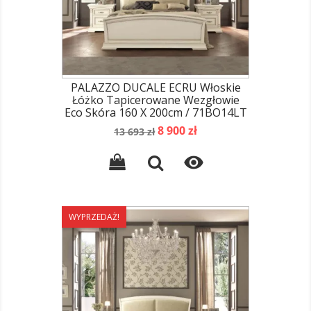
PALAZZO DUCALE ECRU Włoskie
Łóżko Tapicerowane Wezgłowie
Eco Skóra 160 X 200cm / 71BO14LT
Cena
Cena
8 900 zł
13 693 zł
podstawowa

WYPRZEDAŻ!