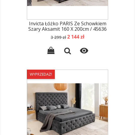
Invicta Łóżko PARIS Ze Schowkiem
Szary Aksamit 160 X 200cm / 45636
Cena
Cena
2 144 zł
3 299 zł
podstawowa

WYPRZEDAŻ!