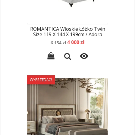
ROMANTICA Włoskie Łóżko Twin
Size 119 X 144 X 199cm / Adora
Cena
Cena
4 000 zł
6 154 zł
podstawowa

WYPRZEDAŻ!