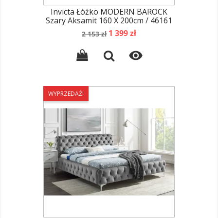
Invicta Łóżko MODERN BAROCK
Szary Aksamit 160 X 200cm / 46161
Cena
Cena
1 399 zł
2 153 zł
podstawowa

WYPRZEDAŻ!