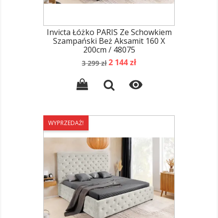
Invicta Łóżko PARIS Ze Schowkiem
Szampański Beż Aksamit 160 X
200cm / 48075
Cena
Cena
2 144 zł
3 299 zł
podstawowa

WYPRZEDAŻ!