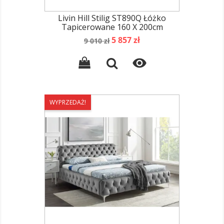
Livin Hill Stilig ST890Q Łóżko
Tapicerowane 160 X 200cm
Cena
Cena
5 857 zł
9 010 zł
podstawowa

WYPRZEDAŻ!