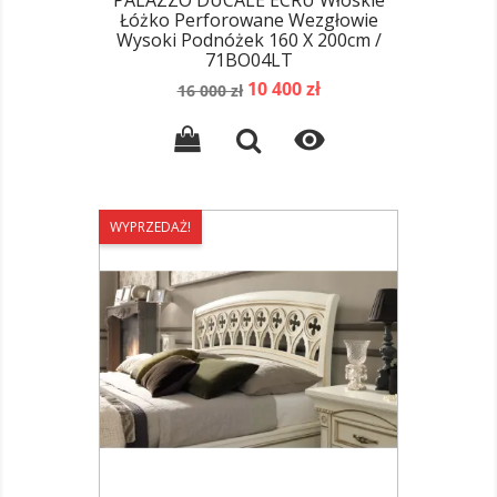
PALAZZO DUCALE ECRU Włoskie
Łóżko Perforowane Wezgłowie
Wysoki Podnóżek 160 X 200cm /
71BO04LT
Cena
Cena
10 400 zł
16 000 zł
podstawowa

WYPRZEDAŻ!