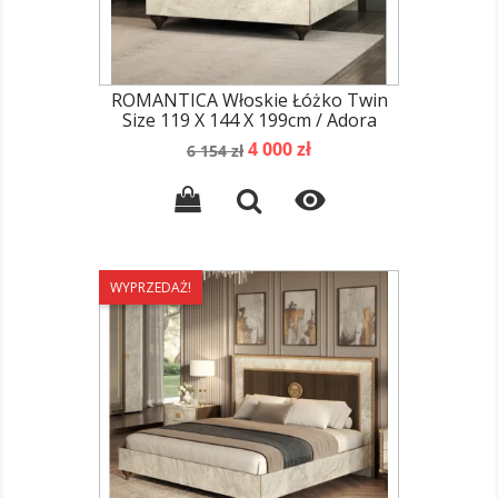
ROMANTICA Włoskie Łóżko Twin
Size 119 X 144 X 199cm / Adora
Cena
Cena
4 000 zł
6 154 zł
podstawowa

WYPRZEDAŻ!