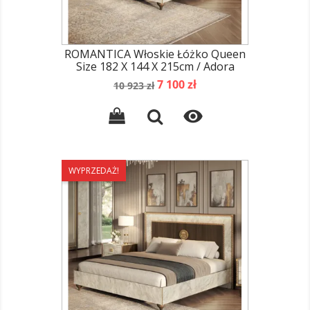
ROMANTICA Włoskie Łóżko Queen
Size 182 X 144 X 215cm / Adora
Cena
Cena
7 100 zł
10 923 zł
podstawowa

WYPRZEDAŻ!