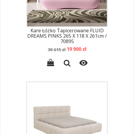
Kare Łóżko Tapicerowane FLUID
DREAMS PINKS 265 X 118 X 261cm /
70895
Cena
Cena
19 900 zł
30 615 zł
podstawowa
