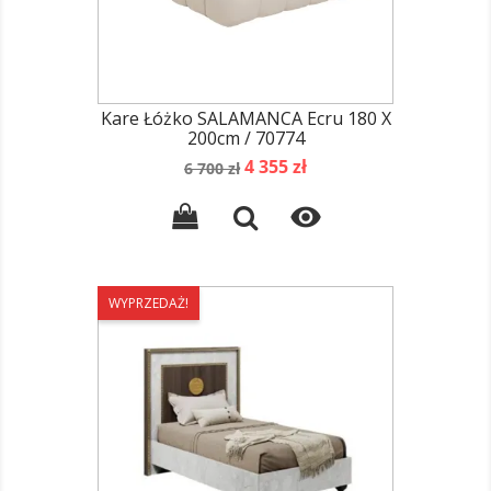
Kare Łóżko SALAMANCA Ecru 180 X
200cm / 70774
Cena
Cena
4 355 zł
6 700 zł
podstawowa

WYPRZEDAŻ!