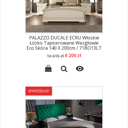
PALAZZO DUCALE ECRU Włoskie
Łóżko Tapicerowane Wezgłowie
Eco Skóra 140 X 200cm / 71BO13LT
Cena
Cena
8 200 zł
12 615 zł
podstawowa

WYPRZEDAŻ!