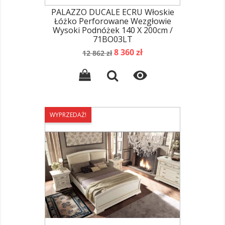
PALAZZO DUCALE ECRU Włoskie
Łóżko Perforowane Wezgłowie
Wysoki Podnóżek 140 X 200cm /
71BO03LT
Cena
Cena
8 360 zł
12 862 zł
podstawowa

WYPRZEDAŻ!