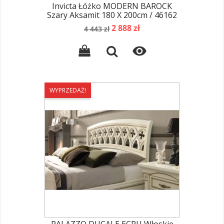
Invicta Łóżko MODERN BAROCK
Szary Aksamit 180 X 200cm / 46162
Cena
Cena
2 888 zł
4 443 zł
podstawowa

WYPRZEDAŻ!