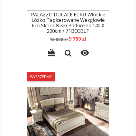
PALAZZO DUCALE ECRU Włoskie
Łóżko Tapicerowane Wezgłowie
Eco Skóra Niski Podnóżek 140 X
200cm / 71BO33LT
Cena
Cena
9 750 zł
15 000 zł
podstawowa

WYPRZEDAŻ!