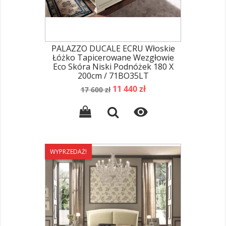
PALAZZO DUCALE ECRU Włoskie
Łóżko Tapicerowane Wezgłowie
Eco Skóra Niski Podnóżek 180 X
200cm / 71BO35LT
Cena
Cena
11 440 zł
17 600 zł
podstawowa

WYPRZEDAŻ!