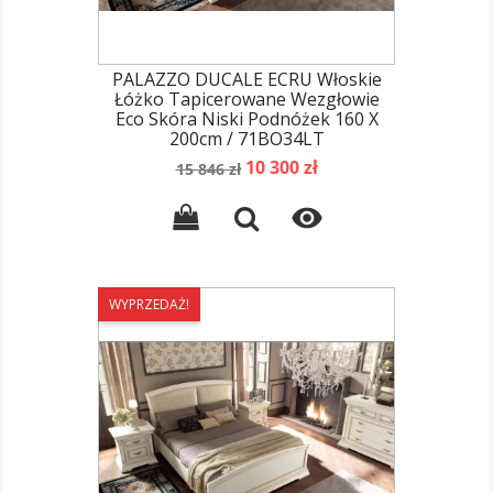
PALAZZO DUCALE ECRU Włoskie
Łóżko Tapicerowane Wezgłowie
Eco Skóra Niski Podnóżek 160 X
200cm / 71BO34LT
Cena
Cena
10 300 zł
15 846 zł
podstawowa

WYPRZEDAŻ!