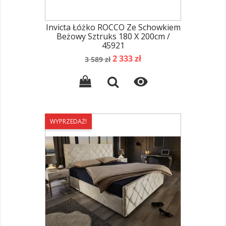
Invicta Łóżko ROCCO Ze Schowkiem
Beżowy Sztruks 180 X 200cm /
45921
Cena
Cena
2 333 zł
3 589 zł
podstawowa

WYPRZEDAŻ!