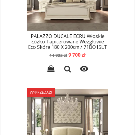
PALAZZO DUCALE ECRU Włoskie
Łóżko Tapicerowane Wezgłowie
Eco Skóra 180 X 200cm / 71BO15LT
Cena
Cena
9 700 zł
14 923 zł
podstawowa

WYPRZEDAŻ!