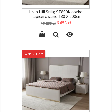
Livin Hill Stilig ST890K Łóżko
Tapicerowane 180 X 200cm
Cena
Cena
6 653 zł
10 235 zł
podstawowa

WYPRZEDAŻ!