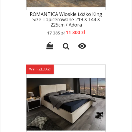
ROMANTICA Włoskie Łóżko King
Size Tapicerowane 219 X 144 X
225cm / Adora
Cena
Cena
11 300 zł
17 385 zł
podstawowa

WYPRZEDAŻ!