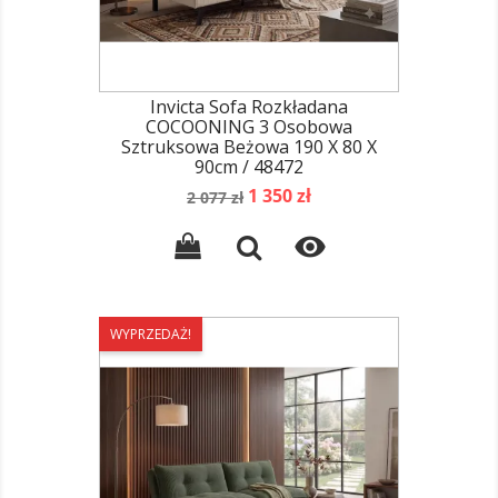
Invicta Sofa Rozkładana
COCOONING 3 Osobowa
Sztruksowa Beżowa 190 X 80 X
90cm / 48472
Cena
Cena
1 350 zł
2 077 zł
podstawowa

WYPRZEDAŻ!