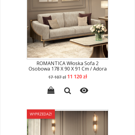
ROMANTICA Włoska Sofa 2
Osobowa 178 X 90 X 91 Cm / Adora
Cena
Cena
11 120 zł
17 107 zł
podstawowa

WYPRZEDAŻ!