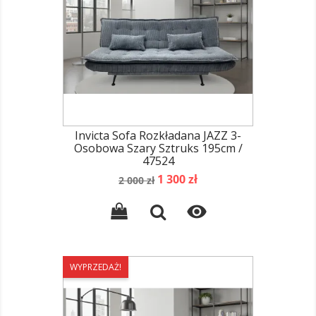
Invicta Sofa Rozkładana JAZZ 3-
Osobowa Szary Sztruks 195cm /
47524
Cena
Cena
1 300 zł
2 000 zł
podstawowa

WYPRZEDAŻ!