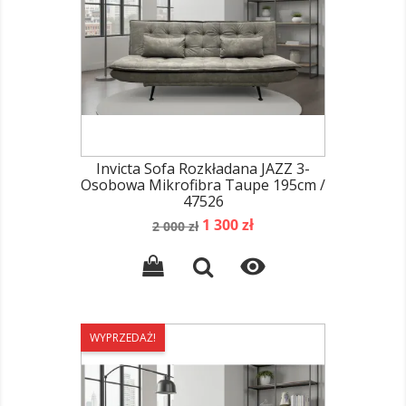
Invicta Sofa Rozkładana JAZZ 3-
Osobowa Mikrofibra Taupe 195cm /
47526
Cena
Cena
1 300 zł
2 000 zł
podstawowa

WYPRZEDAŻ!