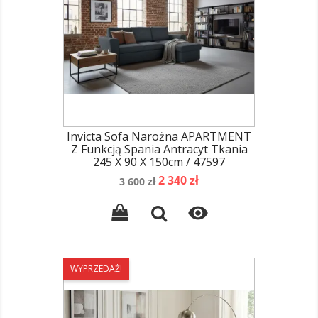
Invicta Sofa Narożna APARTMENT
Z Funkcją Spania Antracyt Tkania
245 X 90 X 150cm / 47597
Cena
Cena
2 340 zł
3 600 zł
podstawowa

WYPRZEDAŻ!