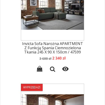
Invicta Sofa Narożna APARTMENT
Z Funkcją Spania Ciemnozielona
Tkania 245 X 90 X 150cm / 47599
Cena
Cena
2 340 zł
3 600 zł
podstawowa

WYPRZEDAŻ!