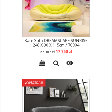
Kare Sofa DREAMSCAPE SUNRISE
240 X 90 X 115cm / 70904
Cena
Cena
17 750 zł
27 307 zł
podstawowa

WYPRZEDAŻ!