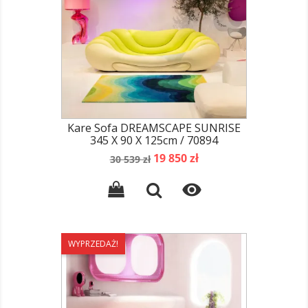
Kare Sofa DREAMSCAPE SUNRISE
345 X 90 X 125cm / 70894
Cena
Cena
19 850 zł
30 539 zł
podstawowa

WYPRZEDAŻ!