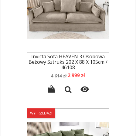
Invicta Sofa HEAVEN 3 Osobowa
Beżowy Sztruks 202 X 88 X 105cm /
46108
Cena
Cena
2 999 zł
4 614 zł
podstawowa

WYPRZEDAŻ!