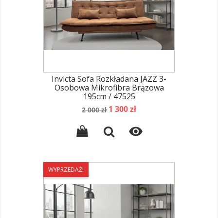
Invicta Sofa Rozkładana JAZZ 3-
Osobowa Mikrofibra Brązowa
195cm / 47525
Cena
Cena
1 300 zł
2 000 zł
podstawowa

WYPRZEDAŻ!