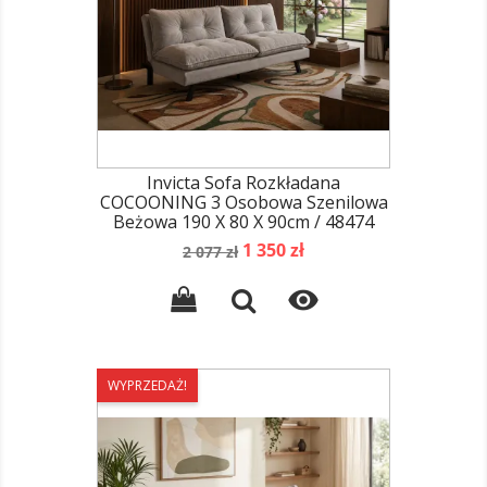
Invicta Sofa Rozkładana
COCOONING 3 Osobowa Szenilowa
Beżowa 190 X 80 X 90cm / 48474
Cena
Cena
1 350 zł
2 077 zł
podstawowa

WYPRZEDAŻ!