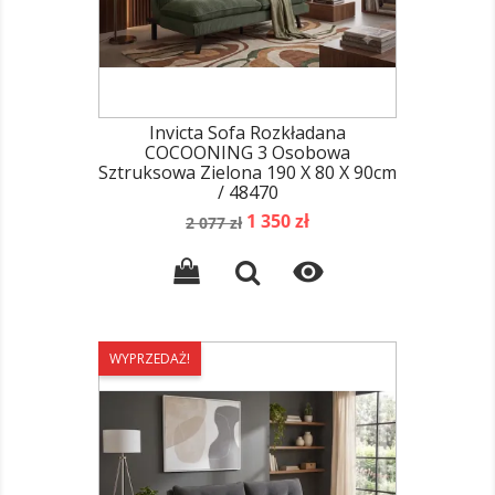
Invicta Sofa Rozkładana
COCOONING 3 Osobowa
Sztruksowa Zielona 190 X 80 X 90cm
/ 48470
Cena
Cena
1 350 zł
2 077 zł
podstawowa

WYPRZEDAŻ!