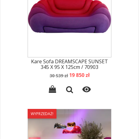
Kare Sofa DREAMSCAPE SUNSET
345 X 95 X 125cm / 70903
Cena
Cena
19 850 zł
30 539 zł
podstawowa

WYPRZEDAŻ!