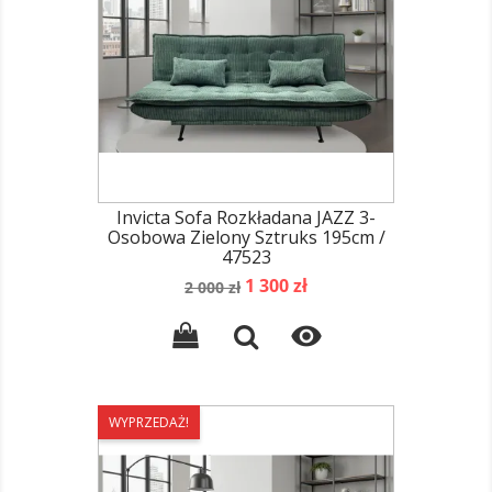
Invicta Sofa Rozkładana JAZZ 3-
Osobowa Zielony Sztruks 195cm /
47523
Cena
Cena
1 300 zł
2 000 zł
podstawowa

WYPRZEDAŻ!