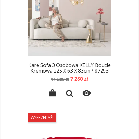
Kare Sofa 3 Osobowa KELLY Boucle
Kremowa 225 X 63 X 83cm / 87293
Cena
Cena
7 280 zł
11 200 zł
podstawowa

WYPRZEDAŻ!