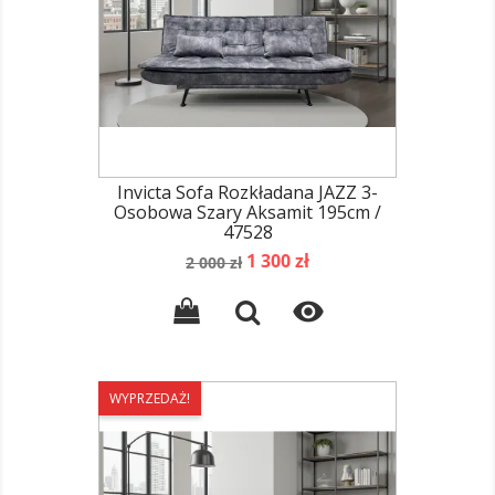
Invicta Sofa Rozkładana JAZZ 3-
Osobowa Szary Aksamit 195cm /
47528
Cena
Cena
1 300 zł
2 000 zł
podstawowa

WYPRZEDAŻ!