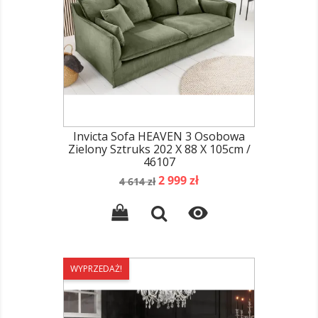
Invicta Sofa HEAVEN 3 Osobowa
Zielony Sztruks 202 X 88 X 105cm /
46107
Cena
Cena
2 999 zł
4 614 zł
podstawowa

WYPRZEDAŻ!