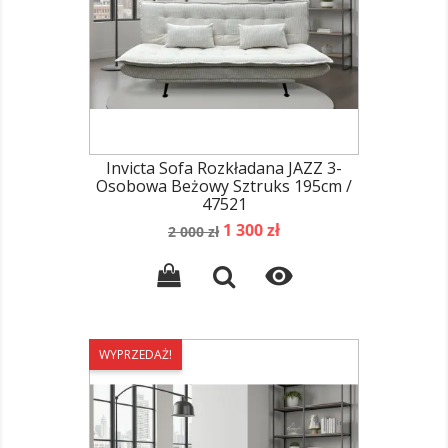
Invicta Sofa Rozkładana JAZZ 3-
Osobowa Beżowy Sztruks 195cm /
47521
Cena
Cena
1 300 zł
2 000 zł
podstawowa

WYPRZEDAŻ!