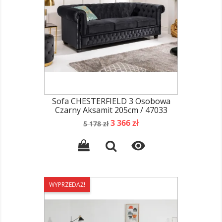
Sofa CHESTERFIELD 3 Osobowa
Czarny Aksamit 205cm / 47033
Cena
Cena
3 366 zł
5 178 zł
podstawowa

WYPRZEDAŻ!