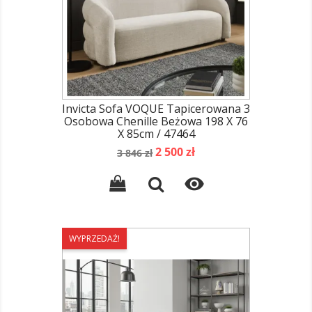
Invicta Sofa VOQUE Tapicerowana 3
Osobowa Chenille Beżowa 198 X 76
X 85cm / 47464
Cena
Cena
2 500 zł
3 846 zł
podstawowa

WYPRZEDAŻ!