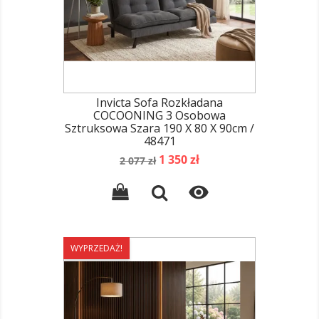
Invicta Sofa Rozkładana
COCOONING 3 Osobowa
Sztruksowa Szara 190 X 80 X 90cm /
48471
Cena
Cena
1 350 zł
2 077 zł
podstawowa

WYPRZEDAŻ!