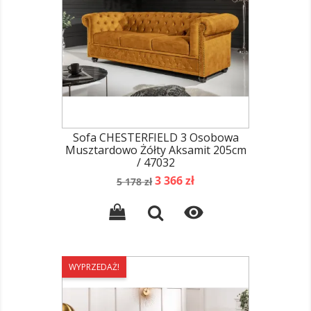
Sofa CHESTERFIELD 3 Osobowa
Musztardowo Żółty Aksamit 205cm
/ 47032
Cena
Cena
3 366 zł
5 178 zł
podstawowa

WYPRZEDAŻ!