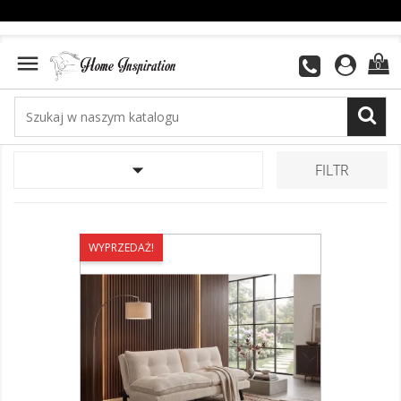

0

FILTR
WYPRZEDAŻ!