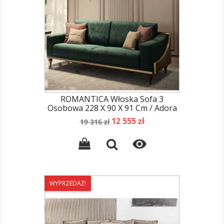
ROMANTICA Włoska Sofa 3
Osobowa 228 X 90 X 91 Cm / Adora
Cena
Cena
12 555 zł
19 316 zł
podstawowa

WYPRZEDAŻ!