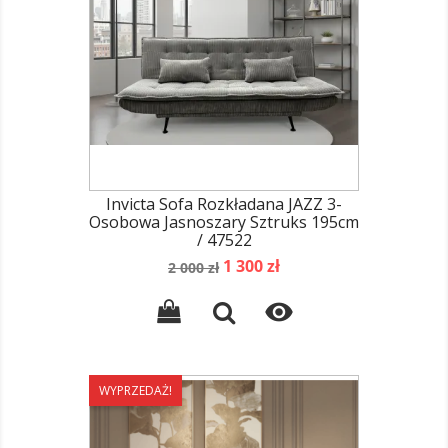
Invicta Sofa Rozkładana JAZZ 3-
Osobowa Jasnoszary Sztruks 195cm
/ 47522
Cena
Cena
1 300 zł
2 000 zł
podstawowa

WYPRZEDAŻ!