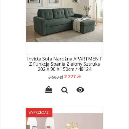
Invicta Sofa Narożna APARTMENT
Z Funkcją Spania Zielony Sztruks
202 X 90 X 150cm / 48124
Cena
Cena
2 277 zł
3 503 zł
podstawowa

WYPRZEDAŻ!