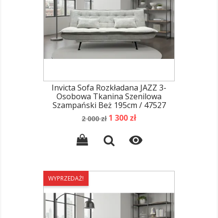
Invicta Sofa Rozkładana JAZZ 3-
Osobowa Tkanina Szenilowa
Szampański Beż 195cm / 47527
Cena
Cena
1 300 zł
2 000 zł
podstawowa

WYPRZEDAŻ!