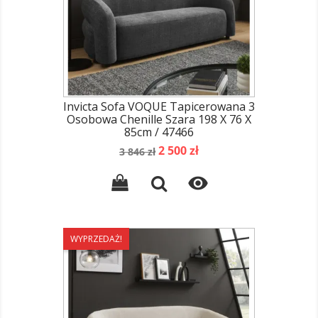
Invicta Sofa VOQUE Tapicerowana 3
Osobowa Chenille Szara 198 X 76 X
85cm / 47466
Cena
Cena
2 500 zł
3 846 zł
podstawowa

WYPRZEDAŻ!