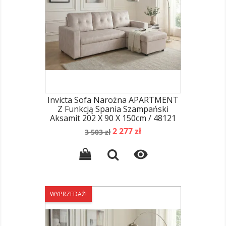
Invicta Sofa Narożna APARTMENT
Z Funkcją Spania Szampański
Aksamit 202 X 90 X 150cm / 48121
Cena
Cena
2 277 zł
3 503 zł
podstawowa

WYPRZEDAŻ!