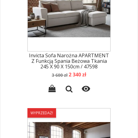
Invicta Sofa Narożna APARTMENT
Z Funkcją Spania Beżowa Tkania
245 X 90 X 150cm / 47598
Cena
Cena
2 340 zł
3 600 zł
podstawowa

WYPRZEDAŻ!