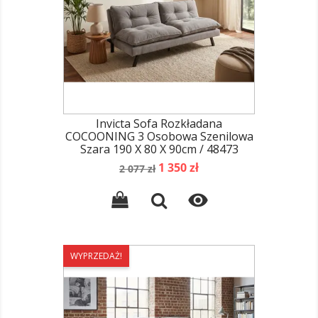
Invicta Sofa Rozkładana
COCOONING 3 Osobowa Szenilowa
Szara 190 X 80 X 90cm / 48473
Cena
Cena
1 350 zł
2 077 zł
podstawowa

WYPRZEDAŻ!