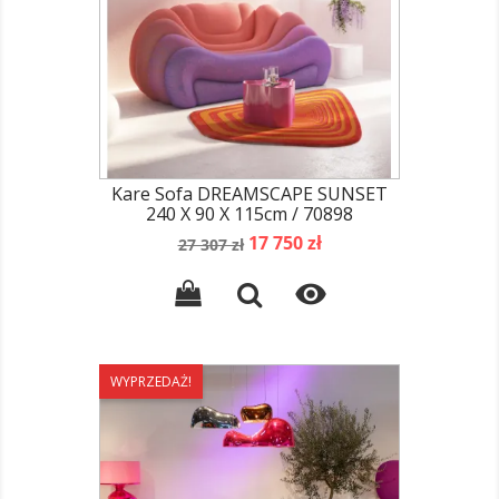
Kare Sofa DREAMSCAPE SUNSET
240 X 90 X 115cm / 70898
Cena
Cena
17 750 zł
27 307 zł
podstawowa

WYPRZEDAŻ!