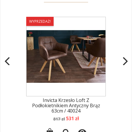
WYPRZEDAŻ!
Invicta Krzesło Loft Z
Podłokietnikiem Antyczny Brąz
63cm / 40024
Cena
Cena
531 zł
817 zł
podstawowa