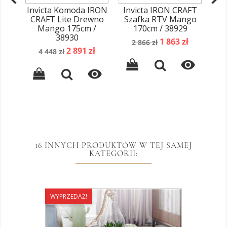
Invicta Komoda IRON
Invicta IRON CRAFT
In
CRAFT Lite Drewno
Szafka RTV Mango
Mango 175cm /
170cm / 38929
N
38930
1
Cena
Cena
1 863 zł
2 866 zł
Cena
Cena
2 891 zł
podstawowa
4 448 zł
podstawowa


16 INNYCH PRODUKTÓW W TEJ SAMEJ
KATEGORII:
WYPRZEDAŻ!