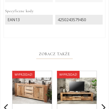
Specyficzne kody
EAN13
4250243579450
ZOBACZ TAKŻE
WYPRZEDAŻ!
WYPRZEDAŻ!
WY