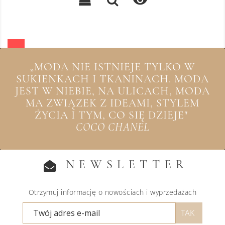

„MODA NIE ISTNIEJE TYLKO W
SUKIENKACH I TKANINACH. MODA
JEST W NIEBIE, NA ULICACH, MODA
MA ZWIĄZEK Z IDEAMI, STYLEM
ŻYCIA I TYM, CO SIĘ DZIEJE"
COCO CHANEL
NEWSLETTER
Otrzymuj informację o nowościach i wyprzedażach