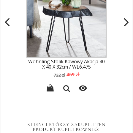
Wohnling Stolik Kawowy Akacja 40
X 40 X 32cm / WL6.475
Cena
Cena
469 zł
722 zł
podstawowa

KLIENCI KTÓRZY ZAKUPILI TEN
PRODUKT KUPILI RÓWNIEŻ: