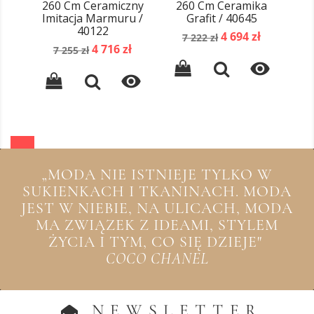
260 Cm Ceramiczny
260 Cm Ceramika
2
Imitacja Marmuru /
Grafit / 40645
40122
Cena
Cena
4 694 zł
7 222 zł
Cena
Cena
4 716 zł
podstawowa
7 255 zł
podstawowa


„MODA NIE ISTNIEJE TYLKO W
SUKIENKACH I TKANINACH. MODA
JEST W NIEBIE, NA ULICACH, MODA
MA ZWIĄZEK Z IDEAMI, STYLEM
ŻYCIA I TYM, CO SIĘ DZIEJE"
COCO CHANEL
NEWSLETTER