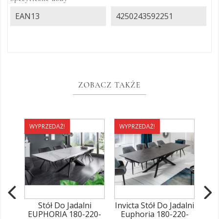
EAN13
4250243592251
ZOBACZ TAKŻE
WYPRZEDAŻ!
WYPRZEDAŻ!
WY
Stół Do Jadalni
Invicta Stół Do Jadalni
EUPHORIA 180-220-
Euphoria 180-220-
Eu