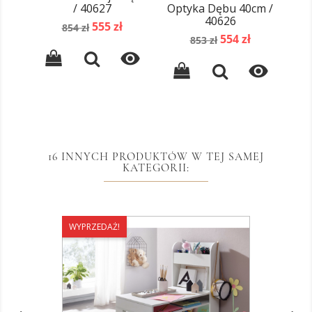
/ 40627
Optyka Dębu 40cm /
Imi
40626
Cena
Cena
555 zł
854 zł
Cena
Cena
podstawowa
554 zł
853 zł
podstawowa


16 INNYCH PRODUKTÓW W TEJ SAMEJ
KATEGORII:
WYPRZEDAŻ!