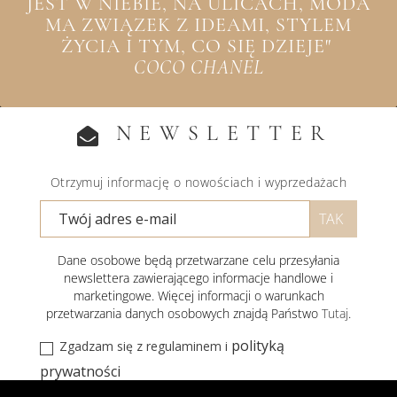
JEST W NIEBIE, NA ULICACH, MODA
MA ZWIĄZEK Z IDEAMI, STYLEM
ŻYCIA I TYM, CO SIĘ DZIEJE"
COCO CHANEL
NEWSLETTER
Otrzymuj informację o nowościach i wyprzedażach
Dane osobowe będą przetwarzane celu przesyłania
newslettera zawierającego informacje handlowe i
marketingowe. Więcej informacji o warunkach
przetwarzania danych osobowych znajdą Państwo
Tutaj
.
polityką
Zgadzam się z regulaminem i
prywatności