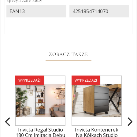
Specyficzne kody
EAN13
4251854714070
ZOBACZ TAKŻE
WYPRZEDAŻ!
WYPRZEDAŻ!
WY
Invicta Regał Studio
Invicta Kontenerek
180 Cm Imitacja Dębu
Na Kółkach Studio