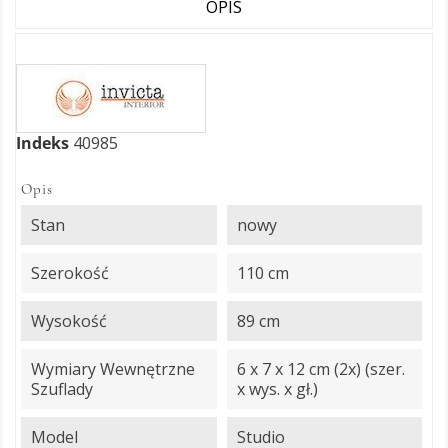
OPIS
Indeks
40985
Opis
Stan
nowy
Szerokość
110 cm
Wysokość
89 cm
Wymiary Wewnętrzne
6 x 7 x 12 cm (2x) (szer.
Szuflady
x wys. x gł.)
Model
Studio