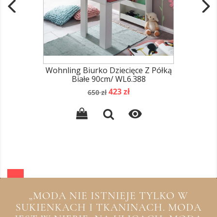
Wohnling Biurko Dziecięce Z Półką
Białe 90cm/ WL6.388
Cena
Cena
423 zł
650 zł
podstawowa

„MODA NIE ISTNIEJE TYLKO W
SUKIENKACH I TKANINACH. MODA