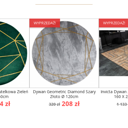
WYPRZEDAŻ!
WYPRZEDAŻ!
telkowa Zieleń
Dywan Geometric Diamond Szary
Invicta Dywan
160cm
Złoto Ø 120cm
160 X 
na
Cena
Cena
Cen
4 zł
208 zł
320 zł
1 133 
awowa
podstawowa
po