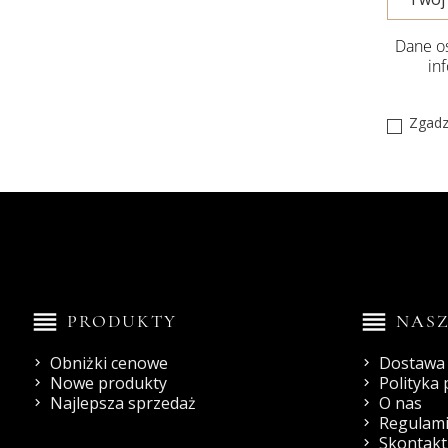
Dane os
in
Zgadz
reorder
reorder
PRODUKTY
NASZ
Obniżki cenowe
Dostawa 
Nowe produkty
Polityka
Najlepsza sprzedaż
O nas
Regulami
Skontaktu