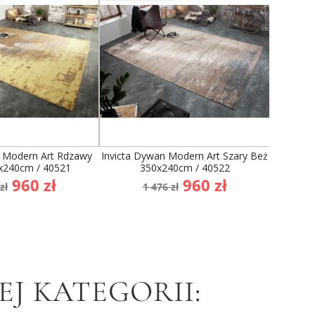
n Modern Art Rdzawy
Invicta Dywan Modern Art Szary Beż
Invicta
x240cm / 40521
350x240cm / 40522
a
Cena
Cena
Cena
960 zł
960 zł
zł
1 476 zł
dstawowa
podstawowa
J KATEGORII: