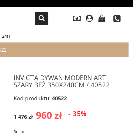
0
24H
522
INVICTA DYWAN MODERN ART
SZARY BEŻ 350X240CM / 40522
Kod produktu:
40522
960 zł
- 35%
1 476 zł
Brutto