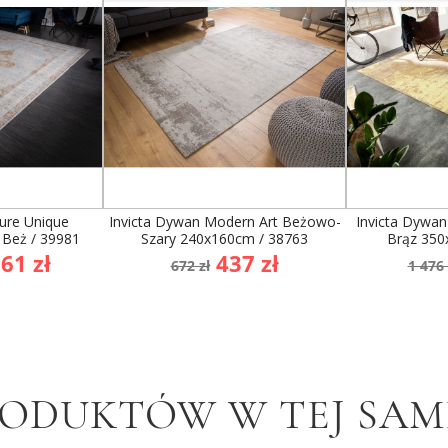
ure Unique
Invicta Dywan Modern Art Beżowo-
Invicta Dywa
Beż / 39981
Szary 240x160cm / 38763
Brąz 350
na
Cena
Cena
Cen
61 zł
437 zł
672 zł
1 476 
wowa
podstawowa
po
RODUKTÓW W TEJ SAME