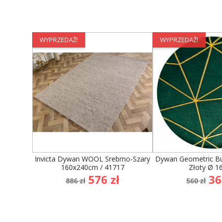
WYPRZEDAŻ!
WYPRZEDAŻ!
Invicta Dywan WOOL Srebrno-Szary
Dywan Geometric Bu
160x240cm / 41717
Złoty Ø 
Cena
Cena
Cena
Ce
576 zł
36
886 zł
560 zł
podstawowa
podst