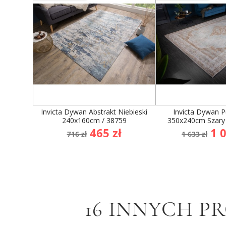
Invicta Dywan Abstrakt Niebieski
Invicta Dywan P
240x160cm / 38759
350x240cm Szary 
Cena
Cena
Cena
Ce
465 zł
1 0
716 zł
1 633 zł
podstawowa
podsta
16 INNYCH P