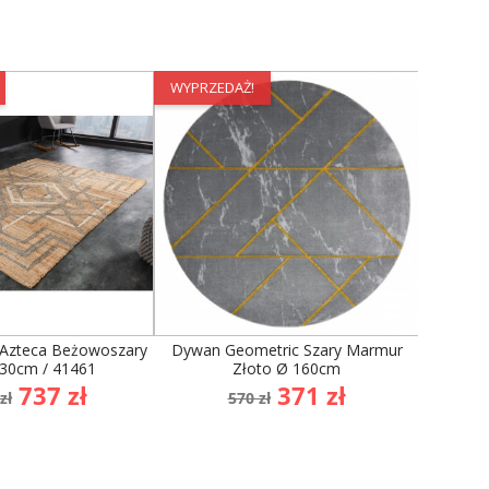
WYPRZEDAŻ!
WYPRZE
 Azteca Beżowoszary
Dywan Geometric Szary Marmur
Invic
230cm / 41461
Złoto Ø 160cm
a
Cena
Cena
Cena
737 zł
371 zł
zł
570 zł
1
dstawowa
podstawowa