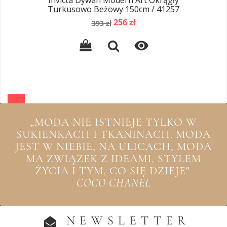
Invicta Dywan Modern Art Okrągły
Turkusowo Beżowy 150cm / 41257
Cena
Cena
256 zł
393 zł
podstawowa

„MODA NIE ISTNIEJE TYLKO W
SUKIENKACH I TKANINACH. MODA
JEST W NIEBIE, NA ULICACH, MODA
MA ZWIĄZEK Z IDEAMI, STYLEM
ŻYCIA I TYM, CO SIĘ DZIEJE"
COCO CHANEL
NEWSLETTER