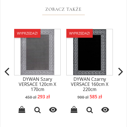
ZOBACZ TAKŻE
WYPRZEDAŻ!
WYPRZEDAŻ!
WY
DYWAN Szary
DYWAN Czarny
VERSACE 120cm X
VERSACE 160cm X
V
170cm
220cm
Cena
Cena
Cena
Cena
293 zł
585 zł
450 zł
900 zł
podstawowa
podstawowa

