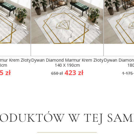
mur Krem Złoty
Dywan Diamond Marmur Krem Złoty
Dywan Diamond
70cm
140 X 190cm
18
na
Cena
Cena
Cen
5 zł
423 zł
650 zł
1 175 
awowa
podstawowa
po
RODUKTÓW W TEJ SAME