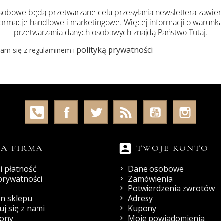
obowe będą przetwarzane celu przesyłania newslettera zawie
formacje handlowe i marketingowe. Więcej informacji o warunk
przetwarzania danych osobowych znajdą Państwo
Tutaj
.
polityką prywatności
am się z regulaminem i
account_box
A FIRMA
TWOJE KONTO
i płatność
Dane osobowe
 prywatności
Zamówienia
Potwierdzenia zwrotów
n sklepu
Adresy
j się z nami
Kupony
rony
Moje powiadomienia