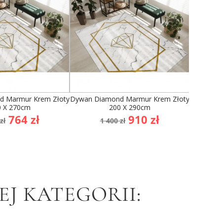
 Marmur Krem Złoty
Dywan Diamond Marmur Krem Złoty
Dywan Di
0 X 270cm
200 X 290cm
a
Cena
Cena
Cena
764 zł
910 zł
zł
1 400 zł
1
dstawowa
podstawowa
J KATEGORII: