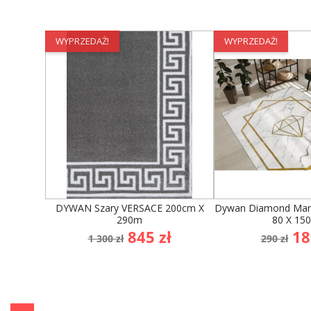
WYPRZEDAŻ!
WYPRZEDAŻ!
DYWAN Szary VERSACE 200cm X
Dywan Diamond Mar
290m
80 X 15
Cena
Cena
Cena
Ce
845 zł
18
1 300 zł
290 zł
podstawowa
podst