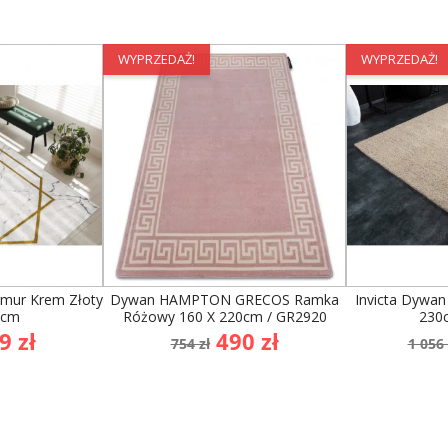
WYPRZEDAŻ!
WYPRZEDAŻ!
mur Krem Złoty
Dywan HAMPTON GRECOS Ramka
Invicta Dywa
0cm
Różowy 160 X 220cm / GR2920
230
na
Cena
Cena
Cen
9 zł
490 zł
754 zł
1 056 
awowa
podstawowa
po