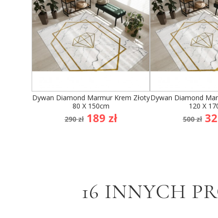
Dywan Diamond Marmur Krem Złoty
Dywan Diamond Mar
80 X 150cm
120 X 1
Cena
Cena
Cena
Ce
189 zł
32
290 zł
500 zł
podstawowa
podst
16 INNYCH P