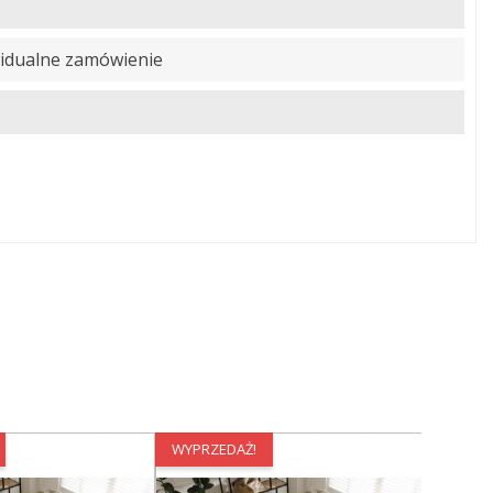
idualne zamówienie
WYPRZEDAŻ!
WYPRZE