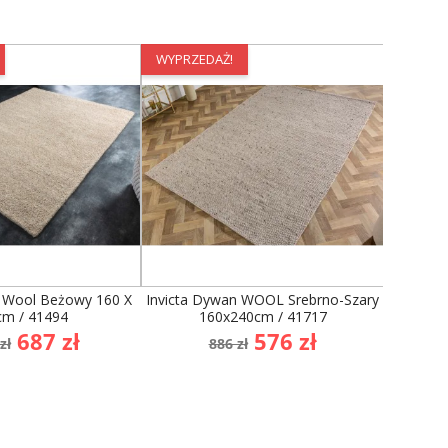
WYPRZEDAŻ!
WYPRZE
n Wool Beżowy 160 X
Invicta Dywan WOOL Srebrno-Szary
Dywan H
cm / 41494
160x240cm / 41717
a
Cena
Cena
Cena
687 zł
576 zł
zł
886 zł
dstawowa
podstawowa