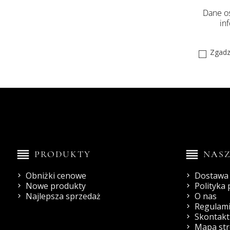
Dane os
in
Zgadz
reorder
reorder
PRODUKTY
NASZ
Obniżki cenowe
Dostawa 
Nowe produkty
Polityka
Najlepsza sprzedaż
O nas
Regulami
Skontaktu
Mapa st