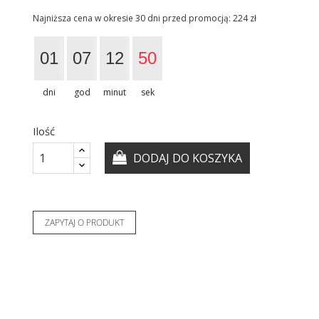
Najniższa cena w okresie 30 dni przed promocją:
224 zł
01
07
12
49
dni
god
minut
sek
Ilość
DODAJ DO KOSZYKA
ZAPYTAJ O PRODUKT