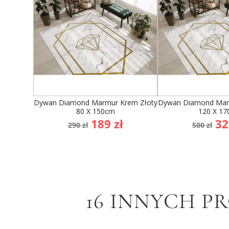
Dywan Diamond Marmur Krem Złoty
Dywan Diamond Mar
80 X 150cm
120 X 1
Cena
Cena
Cena
Ce
189 zł
32
290 zł
500 zł
podstawowa
podst
16 INNYCH P