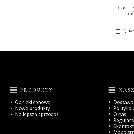
Dane os
in
Zgadz
reorder
reorder
PRODUKTY
NASZ
Obniżki cenowe
Dostawa 
Nowe produkty
Polityka
Najlepsza sprzedaż
O nas
Regulami
Skontaktu
Mapa st