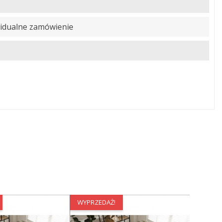
idualne zamówienie
WYPRZEDAŻ!
WYPRZE