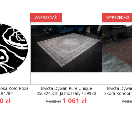
WYPRZEDAŻ!
WYPRZEDAŻ!
sa Koło Róża
Invicta Dywan Pure Unique
Invicta Dywa
GR4784
350x240cm Jasnoszary / 39980
Skóra Konopi 
na
Cena
Cena
Ce
0 zł
1 061 zł
1 633 zł
768 z
awowa
podstawowa
po