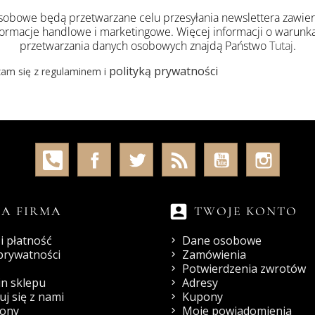
obowe będą przetwarzane celu przesyłania newslettera zawie
formacje handlowe i marketingowe. Więcej informacji o warunk
przetwarzania danych osobowych znajdą Państwo
Tutaj
.
polityką prywatności
am się z regulaminem i
account_box
A FIRMA
TWOJE KONTO
i płatność
Dane osobowe
 prywatności
Zamówienia
Potwierdzenia zwrotów
n sklepu
Adresy
j się z nami
Kupony
rony
Moje powiadomienia