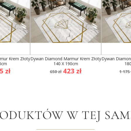
mur Krem Złoty
Dywan Diamond Marmur Krem Złoty
Dywan Diamond
70cm
140 X 190cm
18
na
Cena
Cena
Cen
5 zł
423 zł
650 zł
1 175 
awowa
podstawowa
po
RODUKTÓW W TEJ SAME