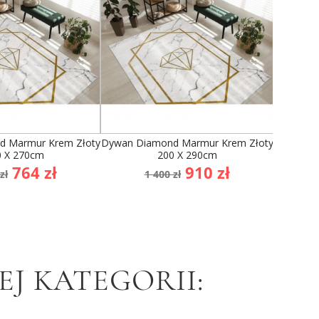
 Marmur Krem Złoty
Dywan Diamond Marmur Krem Złoty
Dywan Di
0 X 270cm
200 X 290cm
a
Cena
Cena
Cena
764 zł
910 zł
zł
1 400 zł
1
dstawowa
podstawowa
J KATEGORII: