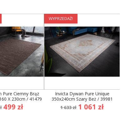
WYPRZEDAŻ!
WYPRZE
n Pure Ciemny Brąz
Invicta Dywan Pure Unique
Invicta 
160 X 230cm / 41479
350x240cm Szary Beż / 39981
Szar
na
Cena
Cena
Cena
499 zł
1 061 zł
ł
1 633 zł
1
dstawowa
podstawowa