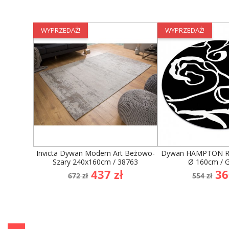
WYPRZEDAŻ!
WYPRZEDAŻ!
Invicta Dywan Modern Art Beżowo-
Dywan HAMPTON Ro
Szary 240x160cm / 38763
Ø 160cm / 
Cena
Cena
Cena
Ce
437 zł
36
672 zł
554 zł
podstawowa
podst