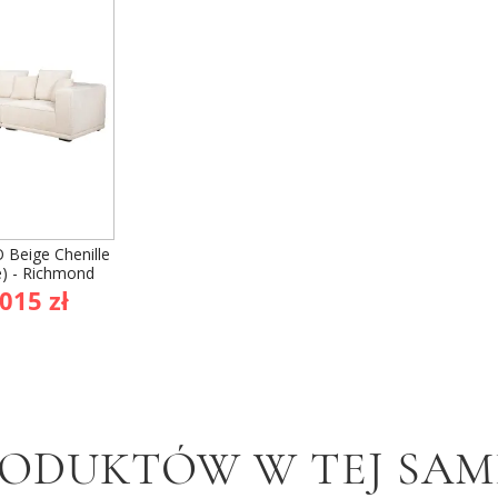
Beige Chenille
e) - Richmond
na
015 zł
owa
RODUKTÓW W TEJ SAME