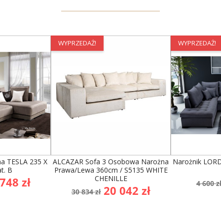
WYPRZEDAŻ!
WYPRZEDAŻ!
a TESLA 235 X
ALCAZAR Sofa 3 Osobowa Narożna
Narożnik LORD 
t. B
Prawa/lewa 360cm / S5135 WHITE
CHENILLE
na
Cen
748 zł
4 600 z
Cena
Cena
20 042 zł
owa
pod
30 834 zł
podstawowa