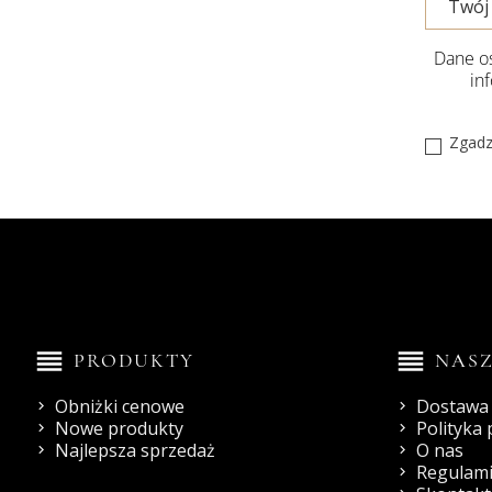
Dane os
in
Zgadz
reorder
reorder
PRODUKTY
NASZ
Obniżki cenowe
Dostawa 
Nowe produkty
Polityka
Najlepsza sprzedaż
O nas
Regulami