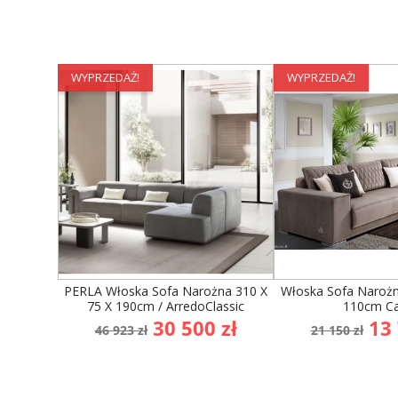
WYPRZEDAŻ!
WYPRZEDAŻ!
PERLA Włoska Sofa Narożna 310 X
Włoska Sofa Narożn
75 X 190cm / ArredoClassic
110cm Ca
Cena
Cena
Cena
Ce
30 500 zł
13 
46 923 zł
21 150 zł
podstawowa
podstaw