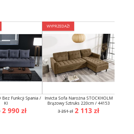
WYPRZEDAŻ!
WYPRZE
Bez Funkcji Spania /
Invicta Sofa Narożna STOCKHOLM
Kar
KI
Brązowy Sztruks 220cm / 44153
Prawost
a
Cena
Cena
Cena
C
2 990 zł
2 113 zł
ł
3 251 zł
21 
stawowa
podstawowa
p