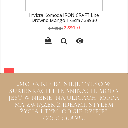
Invicta Komoda IRON CRAFT Lite
Drewno Mango 175cm / 38930
Cena
Cena
2 891 zł
4 448 zł
podstawowa

„MODA NIE ISTNIEJE TYLKO W
SUKIENKACH I TKANINACH. MODA
JEST W NIEBIE, NA ULICACH, MODA
MA ZWIĄZEK Z IDEAMI, STYLEM
ŻYCIA I TYM, CO SIĘ DZIEJE"
COCO CHANEL