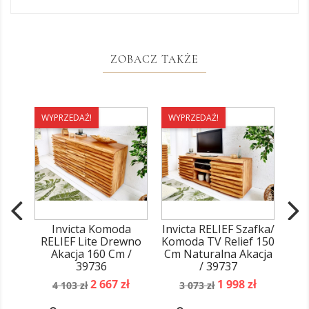
ZOBACZ TAKŻE
WYPRZEDAŻ!
WYPRZEDAŻ!
WY
Invicta Komoda
Invicta RELIEF Szafka/
RELIEF Lite Drewno
Komoda TV Relief 150
RE
Akacja 160 Cm /
Cm Naturalna Akacja
Sh
39736
/ 39737
Cena
Cena
Cena
Cena
2 667 zł
1 998 zł
4 103 zł
3 073 zł
podstawowa
podstawowa