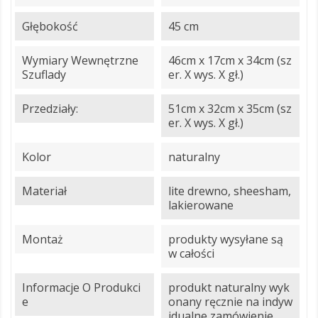
Głębokość
45 cm
Wymiary Wewnętrzne
46cm x 17cm x 34cm (sz
Szuflady
er. X wys. X gł.)
Przedziały:
51cm x 32cm x 35cm (sz
er. X wys. X gł.)
Kolor
naturalny
Materiał
lite drewno, sheesham,
lakierowane
Montaż
produkty wysyłane są
w całości
Informacje O Produkci
produkt naturalny wyk
E
onany ręcznie na indyw
idualne zamówienie