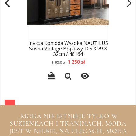
Invicta Komoda Wysoka NAUTILUS
Sosna Vintage Brązowy 105 X 79 X
32cm / 48164
Cena
Cena
1 250 zł
1 923 zł
podstawowa

„MODA NIE ISTNIEJE TYLKO W
SUKIENKACH I TKANINACH. MODA
JEST W NIEBIE, NA ULICACH, MODA