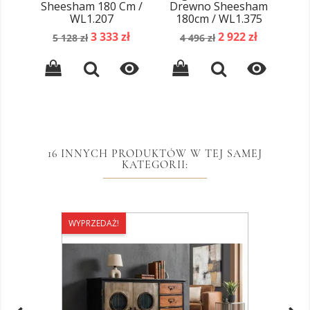
Sheesham 180 Cm /
Drewno Sheesham
Cub
WL1.207
180cm / WL1.375
Cena
Cena
Cena
Cena
3 333 zł
2 922 zł
5 128 zł
4 496 zł
podstawowa
podstawowa


16 INNYCH PRODUKTÓW W TEJ SAMEJ
KATEGORII:
WYPRZEDAŻ!