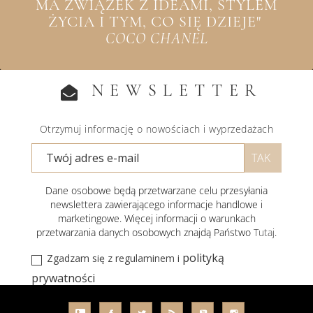
MA ZWIĄZEK Z IDEAMI, STYLEM
ŻYCIA I TYM, CO SIĘ DZIEJE"
COCO CHANEL
NEWSLETTER
Otrzymuj informację o nowościach i wyprzedażach
Dane osobowe będą przetwarzane celu przesyłania
newslettera zawierającego informacje handlowe i
marketingowe. Więcej informacji o warunkach
przetwarzania danych osobowych znajdą Państwo
Tutaj
.
polityką
Zgadzam się z regulaminem i
prywatności