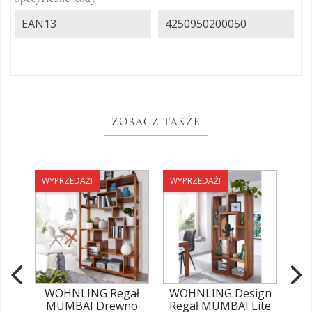
EAN13
4250950200050
ZOBACZ TAKŻE
WYPRZEDAŻ!
WYPRZEDAŻ!
WY
WOHNLING Regał
WOHNLING Design
WO
MUMBAI Drewno
Regał MUMBAI Lite
L