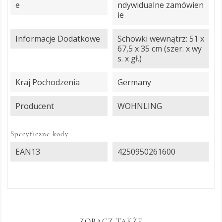
E
ndywidualne zamówien
ie
Informacje Dodatkowe
Schowki wewnątrz: 51 x
67,5 x 35 cm (szer. x wy
s. x gł.)
Kraj Pochodzenia
Germany
Producent
WOHNLING
Specyficzne kody
EAN13
4250950261600
ZOBACZ TAKŻE