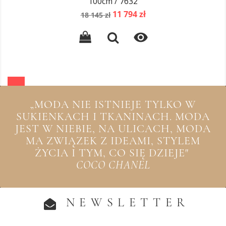
100cm / 7632
Cena
Cena
11 794 zł
18 145 zł
podstawowa

„MODA NIE ISTNIEJE TYLKO W
SUKIENKACH I TKANINACH. MODA
JEST W NIEBIE, NA ULICACH, MODA
MA ZWIĄZEK Z IDEAMI, STYLEM
ŻYCIA I TYM, CO SIĘ DZIEJE"
COCO CHANEL
NEWSLETTER