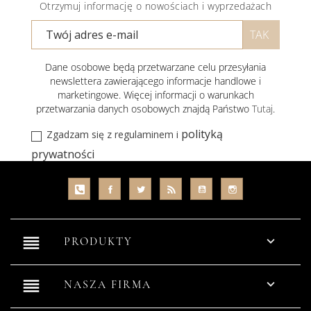
Otrzymuj informację o nowościach i wyprzedażach
Dane osobowe będą przetwarzane celu przesyłania
newslettera zawierającego informacje handlowe i
marketingowe. Więcej informacji o warunkach
przetwarzania danych osobowych znajdą Państwo
Tutaj
.
polityką
Zgadzam się z regulaminem i
prywatności
reorder

PRODUKTY
reorder

NASZA FIRMA