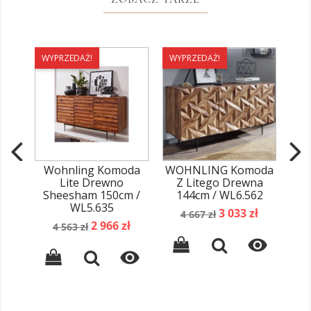
WYPRZEDAŻ!
WYPRZEDAŻ!
WY
Wohnling Komoda
WOHNLING Komoda
WO
Lite Drewno
Z Litego Drewna
Sh
Sheesham 150cm /
144cm / WL6.562
WL5.635
Cena
Cena
3 033 zł
4 667 zł
Cena
Cena
2 966 zł
podstawowa
4 563 zł
podstawowa

