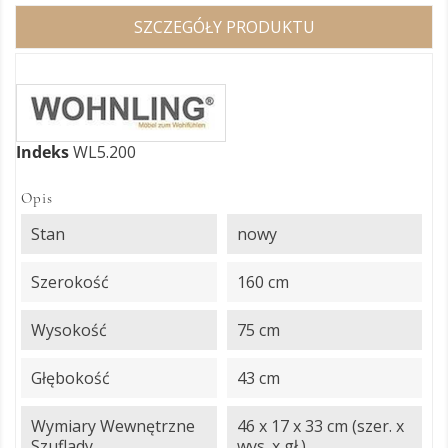
SZCZEGÓŁY PRODUKTU
Indeks
WL5.200
Opis
Stan
nowy
Szerokość
160 cm
Wysokość
75 cm
Głębokość
43 cm
Wymiary Wewnętrzne
46 x 17 x 33 cm (szer. x
Szuflady
wys. x gł.)