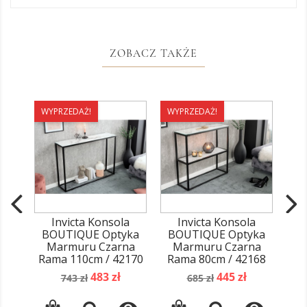
ZOBACZ TAKŻE
WYPRZEDAŻ!
WYPRZEDAŻ!
WY
Invicta Konsola
Invicta Konsola
BOUTIQUE Optyka
BOUTIQUE Optyka
St
Marmuru Czarna
Marmuru Czarna
O
Rama 110cm / 42170
Rama 80cm / 42168
Cza
Cena
Cena
Cena
Cena
483 zł
445 zł
743 zł
685 zł
podstawowa
podstawowa