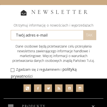
NEWSLETTER
Otrzymuj informację o nowościach i wyprzedażach
Dane osobowe będą przetwarzane celu przesyłania
newslettera zawierającego informacje handlowe i
marketingowe. Więcej informacji o warunkach
przetwarzania danych osobowych znajdą Państwo
Tutaj
.
polityką
Zgadzam się z regulaminem i
prywatności
reorder

PRODUKTY