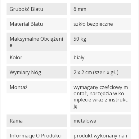
Grubość Blatu
6 mm
Materiał Blatu
szkło bezpieczne
Maksymalne Obciążeni
50 kg
E
Kolor
biały
Wymiary Nóg
2 x 2 cm (szer. x gł. )
Montaż
wymagany częściowy m
ontaż, narzędzia w ko
mplecie wraz z instrukc
ją
Rama
metalowa
Informacje O Produkci
produkt wykonany na i