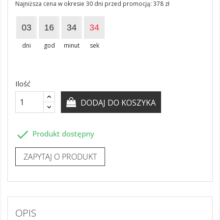
Najniższa cena w okresie 30 dni przed promocją:
378 zł
03
16
34
33
dni
god
minut
sek
Ilość
DODAJ DO KOSZYKA

Produkt dostępny
ZAPYTAJ O PRODUKT
OPIS