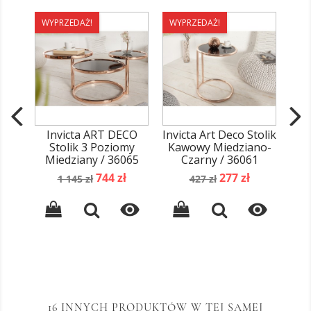
WYPRZEDAŻ!
WYPRZEDAŻ!
WY
Invicta ART DECO
Invicta Art Deco Stolik
W
Stolik 3 Poziomy
Kawowy Miedziano-
Ka
Miedziany / 36065
Czarny / 36061
Szk
Cena
Cena
Cena
Cena
744 zł
277 zł
1 145 zł
427 zł
podstawowa
podstawowa


16 INNYCH PRODUKTÓW W TEJ SAMEJ