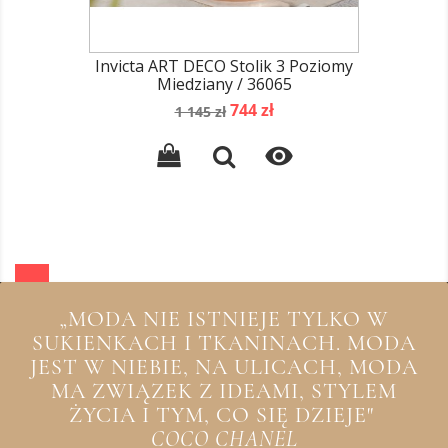
Invicta ART DECO Stolik 3 Poziomy
Miedziany / 36065
Cena
Cena
744 zł
1 145 zł
podstawowa

„MODA NIE ISTNIEJE TYLKO W
SUKIENKACH I TKANINACH. MODA
JEST W NIEBIE, NA ULICACH, MODA
MA ZWIĄZEK Z IDEAMI, STYLEM
ŻYCIA I TYM, CO SIĘ DZIEJE"
COCO CHANEL