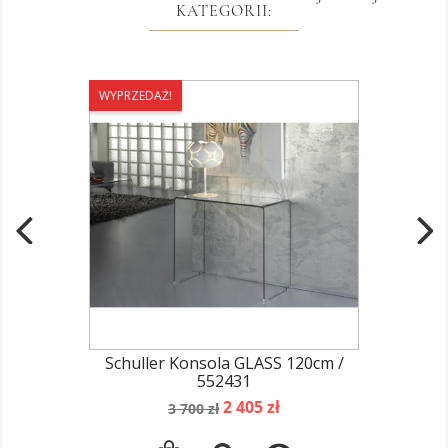
KATEGORII:
WYPRZEDAŻ!
Schuller Konsola GLASS 120cm /
552431
Cena
Cena
2 405 zł
3 700 zł
podstawowa