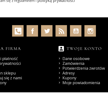
polityką prywatności
am się z regulaminem i
account_box
A FIRMA
TWOJE KONTO
i płatność
Dane osobowe
 prywatności
Zamówienia
Potwierdzenia zwrotów
n sklepu
Adresy
j się z nami
Kupony
rony
Moje powiadomienia