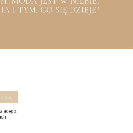
. MODA JEST W NIEBIE,
 I TYM, CO SIĘ DZIEJE"
rającego
ach