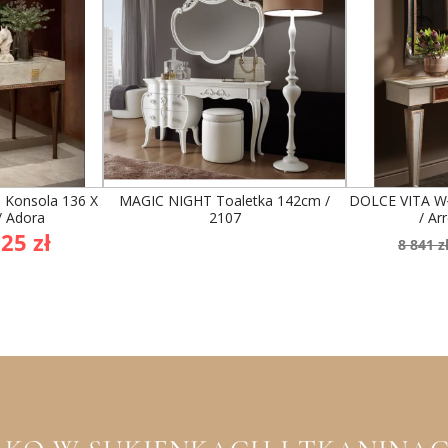
Konsola 136 X
MAGIC NIGHT Toaletka 142cm /
DOLCE VITA W
/ Adora
2107
/ Ar
na
Cen
25 zł
8 841 z
wowa
pod