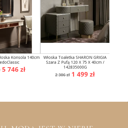
łoska Konsola 140cm
Włoska Toaletka SHARON GRIGIA
Włosk
redoClassic
Szara Z Pufą 120 X 75 X 40cm /
ARREDI L
142835000G
a
Cena
C
5 746 zł
ł
38 
Cena
Cena
1 499 zł
stawowa
p
2 306 zł
podstawowa