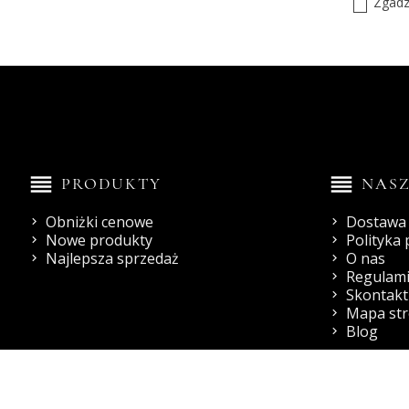
Zgadz
reorder
reorder
PRODUKTY
NASZ
Obniżki cenowe
Dostawa 
Nowe produkty
Polityka
Najlepsza sprzedaż
O nas
Regulami
Skontaktu
Mapa st
Blog