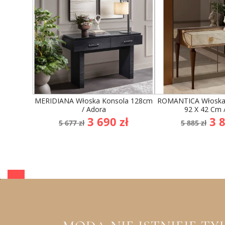
MERIDIANA Włoska Konsola 128cm
ROMANTICA Włoska 
/ Adora
92 X 42 Cm 
Cena
Cena
Cena
Ce
3 690 zł
3 8
5 677 zł
5 885 zł
podstawowa
podsta