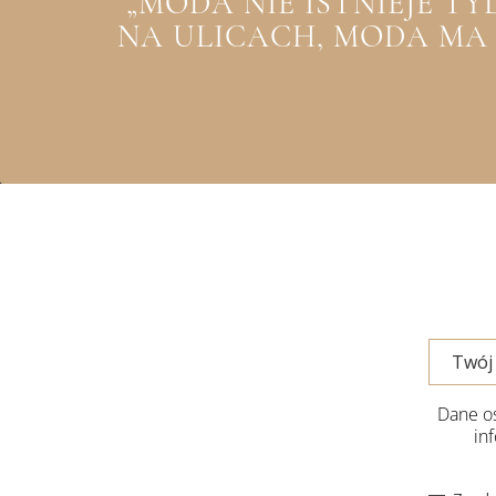
„MODA NIE ISTNIEJE T
NA ULICACH, MODA MA Z
Dane os
in