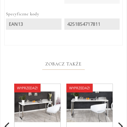
Specyficzne kody
EAN13
4251854717811
ZOBACZ TAKŻE
WYPRZEDAŻ!
WYPRZEDAŻ!
WY