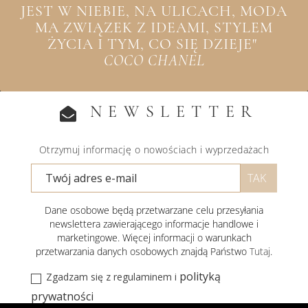
JEST W NIEBIE, NA ULICACH, MODA
MA ZWIĄZEK Z IDEAMI, STYLEM
ŻYCIA I TYM, CO SIĘ DZIEJE"
COCO CHANEL
NEWSLETTER
Otrzymuj informację o nowościach i wyprzedażach
Dane osobowe będą przetwarzane celu przesyłania
newslettera zawierającego informacje handlowe i
marketingowe. Więcej informacji o warunkach
przetwarzania danych osobowych znajdą Państwo
Tutaj
.
polityką
Zgadzam się z regulaminem i
prywatności