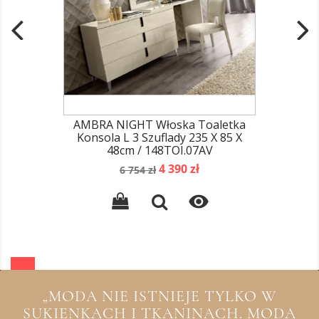
AMBRA NIGHT Włoska Toaletka
Konsola L 3 Szuflady 235 X 85 X
48cm / 148TOI.07AV
Cena
Cena
4 390 zł
6 754 zł
podstawowa

„MODA NIE ISTNIEJE TYLKO W
SUKIENKACH I TKANINACH. MODA