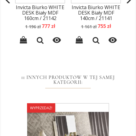
Invicta Biurko WHITE
Invicta Biurko WHITE
I
DESK Biały MDF
DESK Biały MDF
Lap
160cm / 21142
140cm / 21141
Cena
Cena
Cena
Cena
777 zł
755 zł
1 196 zł
1 161 zł
podstawowa
podstawowa


11 INNYCH PRODUKTÓW W TEJ SAMEJ
KATEGORII:
WYPRZEDAŻ!