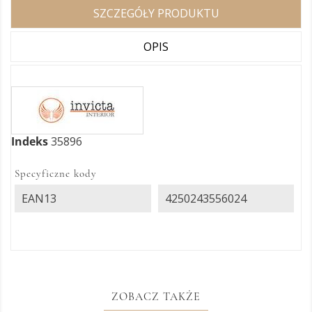
SZCZEGÓŁY PRODUKTU
OPIS
Indeks
35896
Specyficzne kody
EAN13
4250243556024
ZOBACZ TAKŻE