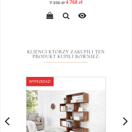
Cena
Cena
4 768 zł
7 336 zł
podstawowa

KLIENCI KTÓRZY ZAKUPILI TEN
PRODUKT KUPILI RÓWNIEŻ:
WYPRZEDAŻ!