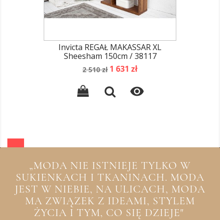
Invicta REGAŁ MAKASSAR XL
Sheesham 150cm / 38117
Cena
Cena
1 631 zł
2 510 zł
podstawowa

„MODA NIE ISTNIEJE TYLKO W
SUKIENKACH I TKANINACH. MODA
JEST W NIEBIE, NA ULICACH, MODA
MA ZWIĄZEK Z IDEAMI, STYLEM
ŻYCIA I TYM, CO SIĘ DZIEJE"