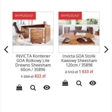
WYPRZEDAŻ!
WYPRZEDAŻ!
INVICTA Kontener
Invicta GOA Stolik
GOA Rolkowy Lite
Kawowy Sheesham
Drewno Sheesham
120cm / 35898
60cm / 35896
Cena
Cena
1 633 zł
2 513 zł
Cena
Cena
822 zł
podstawowa
1 264 zł
podstawowa

