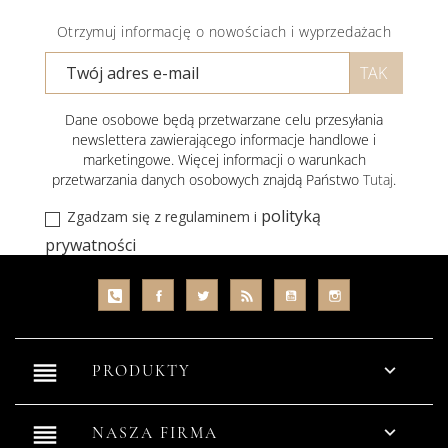
Otrzymuj informację o nowościach i wyprzedażach
Dane osobowe będą przetwarzane celu przesyłania
newslettera zawierającego informacje handlowe i
marketingowe. Więcej informacji o warunkach
przetwarzania danych osobowych znajdą Państwo
Tutaj
.
polityką
Zgadzam się z regulaminem i
prywatności
reorder

PRODUKTY
reorder

NASZA FIRMA