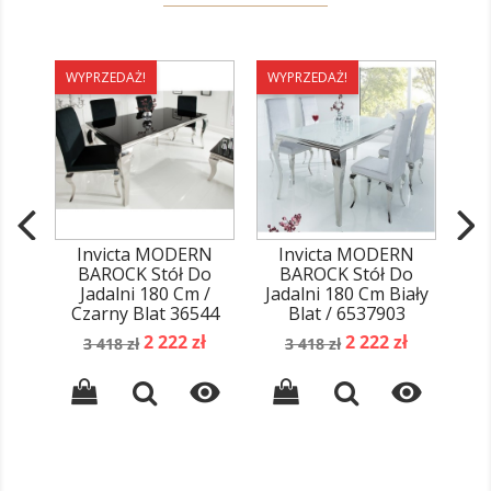
WYPRZEDAŻ!
WYPRZEDAŻ!
WY
Invicta MODERN
Invicta MODERN
I
BAROCK Stół Do
BAROCK Stół Do
B
Jadalni 180 Cm /
Jadalni 180 Cm Biały
Ja
Czarny Blat 36544
Blat / 6537903
2
Cena
Cena
Cena
Cena
2 222 zł
2 222 zł
3 418 zł
3 418 zł
podstawowa
podstawowa

