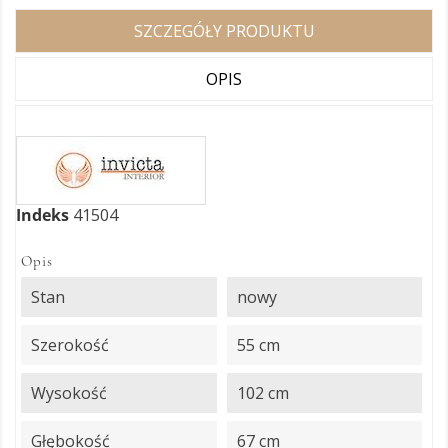
SZCZEGÓŁY PRODUKTU
OPIS
Indeks
41504
Opis
Stan
nowy
Szerokość
55 cm
Wysokość
102 cm
Głębokość
67 cm