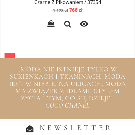
Czarne Z Pikowaniem / 37354
Cena
Cena
766 zł
1 178 zł
podstawowa

„MODA NIE ISTNIEJE TYLKO W
SUKIENKACH I TKANINACH. MODA
JEST W NIEBIE, NA ULICACH, MODA
MA ZWIĄZEK Z IDEAMI, STYLEM
ŻYCIA I TYM, CO SIĘ DZIEJE"
COCO CHANEL
NEWSLETTER