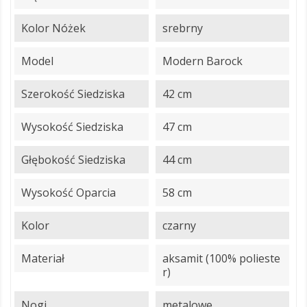
Kolor Nóżek
srebrny
Model
Modern Barock
Szerokość Siedziska
42 cm
Wysokość Siedziska
47 cm
Głębokość Siedziska
44 cm
Wysokość Oparcia
58 cm
Kolor
czarny
Materiał
aksamit (100% polieste
r)
Nogi
metalowe