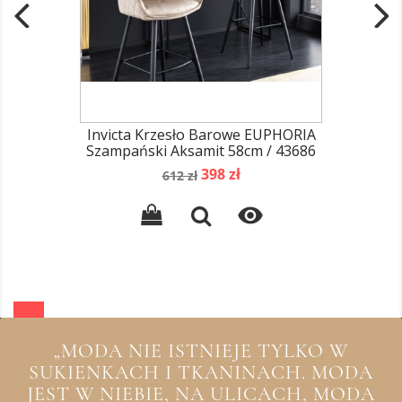
Invicta Krzesło Barowe EUPHORIA
Szampański Aksamit 58cm / 43686
Cena
Cena
398 zł
612 zł
podstawowa

„MODA NIE ISTNIEJE TYLKO W
SUKIENKACH I TKANINACH. MODA
JEST W NIEBIE, NA ULICACH, MODA