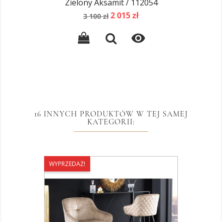
Zielony Aksamit / 112054
Cena
Cena
2 015 zł
3 100 zł
podstawowa

16 INNYCH PRODUKTÓW W TEJ SAMEJ
KATEGORII:
WYPRZEDAŻ!