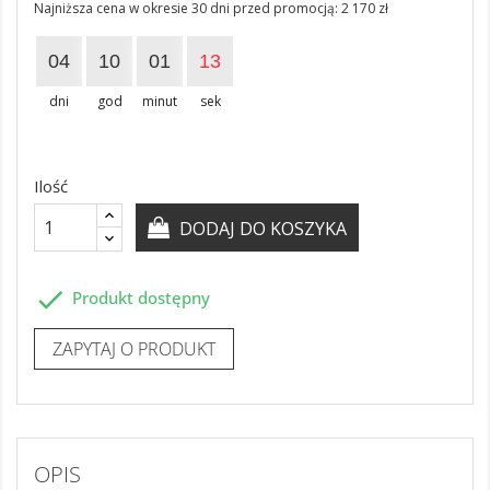
Najniższa cena w okresie 30 dni przed promocją:
2 170 zł
04
10
01
13
dni
god
minut
sek
Ilość
DODAJ DO KOSZYKA

Produkt dostępny
ZAPYTAJ O PRODUKT
OPIS