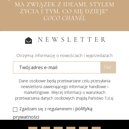
MA ZWIĄZEK Z IDEAMI, STYLEM
ŻYCIA I TYM, CO SIĘ DZIEJE"
COCO CHANEL
NEWSLETTER
Otrzymuj informację o nowościach i wyprzedażach
Dane osobowe będą przetwarzane celu przesyłania
newslettera zawierającego informacje handlowe i
marketingowe. Więcej informacji o warunkach
przetwarzania danych osobowych znajdą Państwo
Tutaj
.
polityką
Zgadzam się z regulaminem i
prywatności