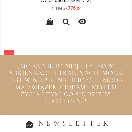
Welur 65cm / SPM1.421
Cena
Cena
776 zł
1 194 zł
podstawowa

„MODA NIE ISTNIEJE TYLKO W
SUKIENKACH I TKANINACH. MODA
JEST W NIEBIE, NA ULICACH, MODA
MA ZWIĄZEK Z IDEAMI, STYLEM
ŻYCIA I TYM, CO SIĘ DZIEJE"
COCO CHANEL
NEWSLETTER