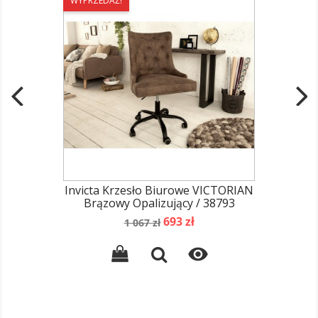
WYPRZEDAŻ!
Invicta Krzesło Biurowe VICTORIAN
Brązowy Opalizujący / 38793
Cena
Cena
693 zł
1 067 zł
podstawowa
