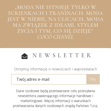
„MODA NIE ISTNIEJE TYLKO W
SUKIENKACH I TKANINACH. MODA
JEST W NIEBIE, NA ULICACH, MODA
MA ZWIĄZEK Z IDEAMI, STYLEM
ŻYCIA I TYM, CO SIĘ DZIEJE"
COCO CHANEL
NEWSLETTER
Otrzymuj informację o nowościach i wyprzedażach
Dane osobowe będą przetwarzane celu przesyłania
newslettera zawierającego informacje handlowe i
marketingowe. Więcej informacji o warunkach
przetwarzania danych osobowych znajdą Państwo
Tutaj
.