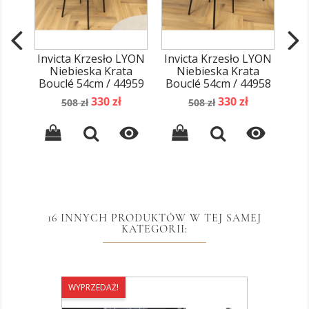
Invicta Krzesło LYON
Invicta Krzesło LYON
Inv
Niebieska Krata
Niebieska Krata
Kol
Bouclé 54cm / 44959
Bouclé 54cm / 44958
Cena
Cena
Cena
Cena
330 zł
330 zł
508 zł
508 zł
podstawowa
podstawowa


16 INNYCH PRODUKTÓW W TEJ SAMEJ
KATEGORII:
WYPRZEDAŻ!