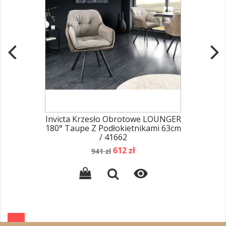
Invicta Krzesło Obrotowe LOUNGER
180° Taupe Z Podłokietnikami 63cm
/ 41662
Cena
Cena
612 zł
941 zł
podstawowa
