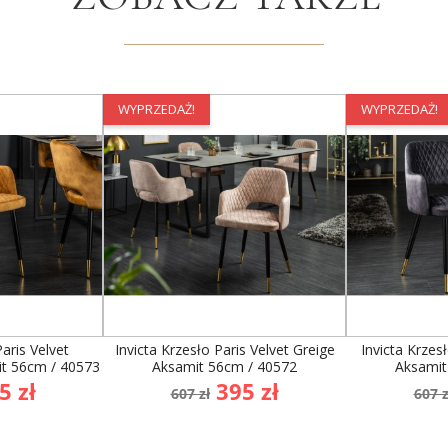
WYPRZEDAŻ!
WYPRZEDAŻ!
Paris Velvet
Invicta Krzesło Paris Velvet Greige
Invicta Krzes
t 56cm / 40573
Aksamit 56cm / 40572
Aksamit
na
Cena
Cena
Ce
5 zł
395 zł
607 zł
607 z
awowa
podstawowa
po