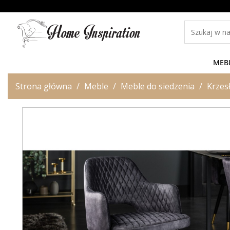
MEB
Strona główna
Meble
Meble do siedzenia
Krzes