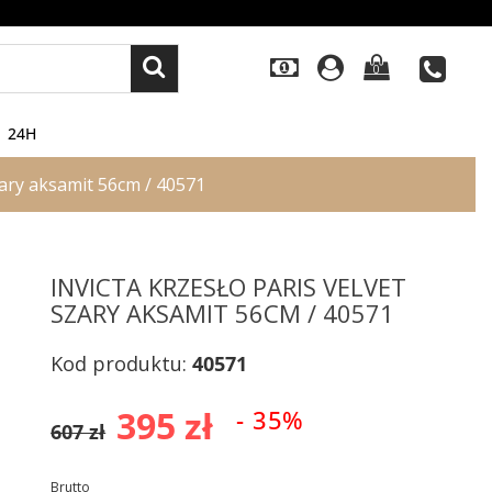
0
24H
szary aksamit 56cm / 40571
INVICTA KRZESŁO PARIS VELVET
SZARY AKSAMIT 56CM / 40571
Kod produktu:
40571
395 zł
- 35%
607 zł
Brutto