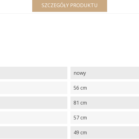
SZCZEGÓŁY PRODUKTU
nowy
56 cm
81 cm
57 cm
49 cm