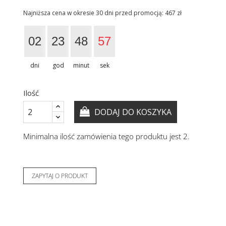
Najniższa cena w okresie 30 dni przed promocją:
467 zł
02
23
48
56
dni
god
minut
sek
Ilość
DODAJ DO KOSZYKA
Minimalna ilość zamówienia tego produktu jest 2.
ZAPYTAJ O PRODUKT