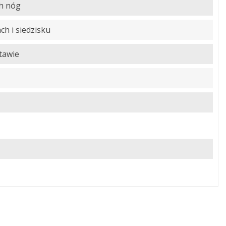
h nóg
h i siedzisku
tawie