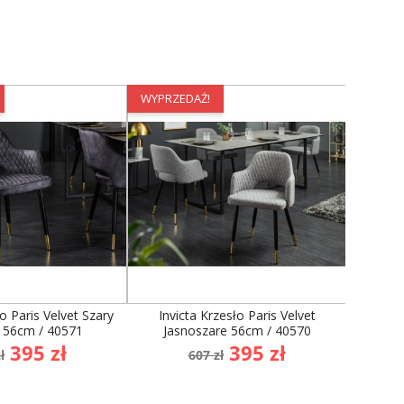
WYPRZEDAŻ!
WYPRZE
ło Paris Velvet Szary
Invicta Krzesło Paris Velvet
Invicta K
 56cm / 40571
Jasnoszare 56cm / 40570
Ak
na
Cena
Cena
Cena
395 zł
395 zł
ł
607 zł
dstawowa
podstawowa