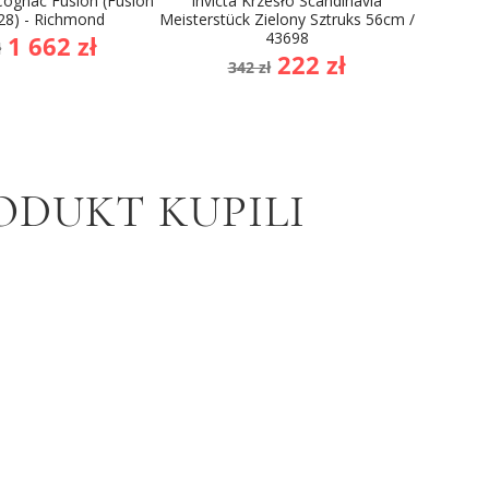
Cognac Fusion (Fusion
Invicta Krzesło Scandinavia
Krzes
28) - Richmond
Meisterstück Zielony Sztruks 56cm /
(Renega
43698
a
Cena
1 662 zł
ł
2
Cena
Cena
222 zł
stawowa
342 zł
podstawowa
ODUKT KUPILI