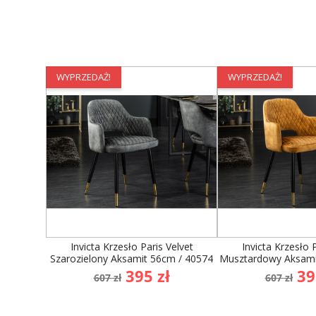
WYPRZEDAŻ!
WYPRZEDAŻ!
Invicta Krzesło Paris Velvet
Invicta Krzesło 
Szarozielony Aksamit 56cm / 40574
Musztardowy Aksami
Cena
Cena
Cena
Ce
395 zł
39
607 zł
607 zł
podstawowa
podst