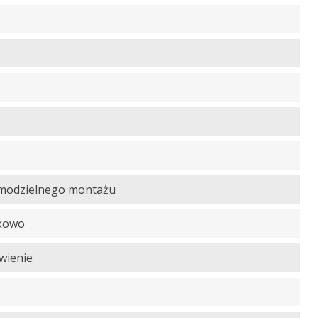
amodzielnego montażu
kowo
wienie