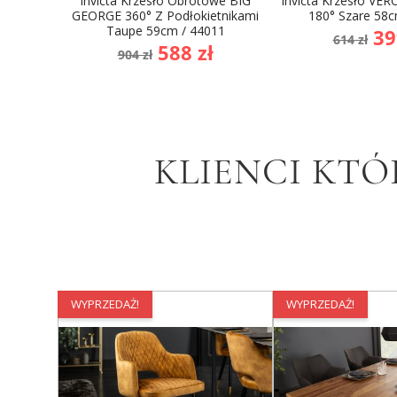
Invicta Krzesło Obrotowe BIG
Invicta Krzesło VE
GEORGE 360° Z Podłokietnikami
180° Szare 58c
Taupe 59cm / 44011
Cena
Ce
39
614 zł
Cena
Cena
588 zł
podst
904 zł
podstawowa
KLIENCI KTÓ
WYPRZEDAŻ!
WYPRZEDAŻ!