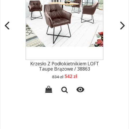
Krzesło Z Podłokietnikiem LOFT
Taupe Brązowe / 38863
Cena
Cena
542 zł
834 zł
podstawowa
