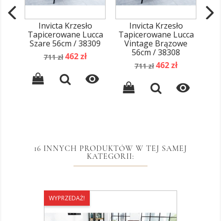
Invicta Krzesło
Invicta Krzesło
Tapicerowane Lucca
Tapicerowane Lucca
Szare 56cm / 38309
Vintage Brązowe
56cm / 38308
Cena
Cena
462 zł
711 zł
Cena
Cena
podstawowa
462 zł
711 zł
podstawowa


16 INNYCH PRODUKTÓW W TEJ SAMEJ
KATEGORII:
WYPRZEDAŻ!