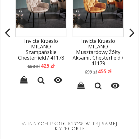
Invicta Krzesło
Invicta Krzesło
MILANO
MILANO
M
Szampańskie
Musztardowy Żółty
Aksa
Chesterfield / 41178
Aksamit Chesterfield /
41179
Cena
Cena
425 zł
653 zł
Cena
Cena
podstawowa
455 zł
699 zł
podstawowa


16 INNYCH PRODUKTÓW W TEJ SAMEJ
KATEGORII: