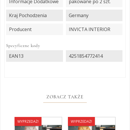
Informacje Dodatkowe
pakowane po 2 szt.
Kraj Pochodzenia
Germany
Producent
INVICTA INTERIOR
Specyficzne kody
EAN13
4251854772414
ZOBACZ TAKŻE
WYPRZEDAŻ!
WYPRZEDAŻ!
WY