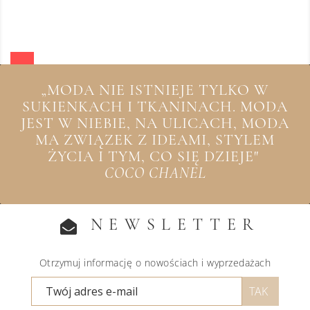
„MODA NIE ISTNIEJE TYLKO W
SUKIENKACH I TKANINACH. MODA
JEST W NIEBIE, NA ULICACH, MODA
MA ZWIĄZEK Z IDEAMI, STYLEM
ŻYCIA I TYM, CO SIĘ DZIEJE"
COCO CHANEL
NEWSLETTER
Otrzymuj informację o nowościach i wyprzedażach