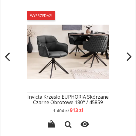
WYPRZEDAŻ!
Invicta Krzesło EUPHORIA Skórzane
Czarne Obrotowe 180° / 45859
Cena
Cena
913 zł
1 404 zł
podstawowa
