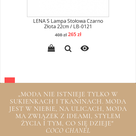
LENA S Lampa Stołowa Czarno
Złota 22cm / LB-0121
Cena
Cena
265 zł
408 zł
podstawowa

„MODA NIE ISTNIEJE TYLKO W
SUKIENKACH I TKANINACH. MODA
JEST W NIEBIE, NA ULICACH, MODA
MA ZWIĄZEK Z IDEAMI, STYLEM
ŻYCIA I TYM, CO SIĘ DZIEJE"
COCO CHANEL