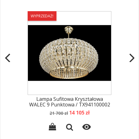
WYPRZEDAŻ!
Lampa Sufitowa Kryształowa
WALEC 9 Punktowa / TX941100002
Cena
Cena
14 105 zł
21 700 zł
podstawowa
