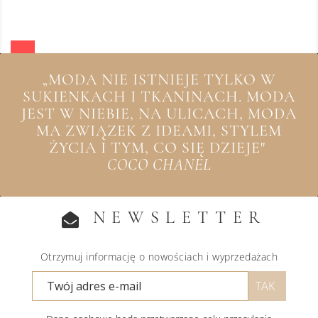
„MODA NIE ISTNIEJE TYLKO W
SUKIENKACH I TKANINACH. MODA
JEST W NIEBIE, NA ULICACH, MODA
MA ZWIĄZEK Z IDEAMI, STYLEM
ŻYCIA I TYM, CO SIĘ DZIEJE"
COCO CHANEL
NEWSLETTER
Otrzymuj informację o nowościach i wyprzedażach