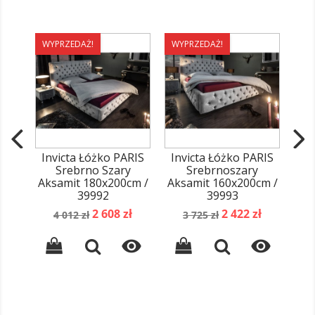
WYPRZEDAŻ!
WYPRZEDAŻ!
WY
Invicta Łóżko PARIS
Invicta Łóżko PARIS
In
Srebrno Szary
Srebrnoszary
Aksamit 180x200cm /
Aksamit 160x200cm /
16
39992
39993
Cena
Cena
Cena
Cena
2 608 zł
2 422 zł
4 012 zł
3 725 zł
podstawowa
podstawowa

