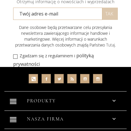
Otrzymuj informację o nowościach i wyprzedażach
Dane osobowe będą przetwarzane celu przesyłania
newslettera zawierającego informacje handlowe i
marketingowe. Więcej informacji o warunkach
przetwarzania danych osobowych znajdą Państwo
Tutaj
.
polityką
Zgadzam się z regulaminem i
prywatności
reorder

PRODUKTY
reorder

NASZA FIRMA