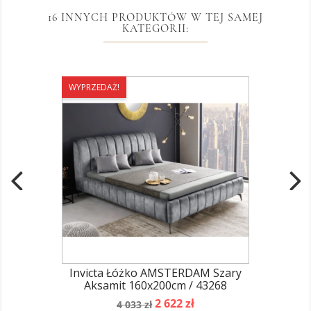
16 INNYCH PRODUKTÓW W TEJ SAMEJ
KATEGORII:
WYPRZEDAŻ!
Invicta Łóżko AMSTERDAM Szary
Aksamit 160x200cm / 43268
Cena
Cena
2 622 zł
4 033 zł