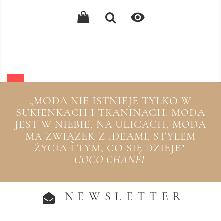
podstawowa

„MODA NIE ISTNIEJE TYLKO W
SUKIENKACH I TKANINACH. MODA
JEST W NIEBIE, NA ULICACH, MODA
MA ZWIĄZEK Z IDEAMI, STYLEM
ŻYCIA I TYM, CO SIĘ DZIEJE"
COCO CHANEL
NEWSLETTER