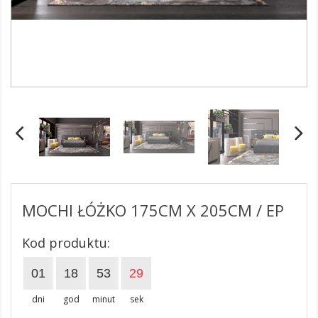
MOCHI ŁÓŻKO 175CM X 205CM / EP
Kod produktu:
01
18
53
28
dni
god
minut
sek