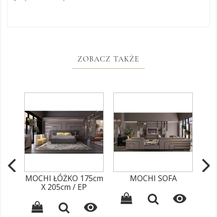
ZOBACZ TAKŻE
MOCHI ŁÓŻKO 175cm
MOCHI SOFA
X 205cm / EP
ZE

