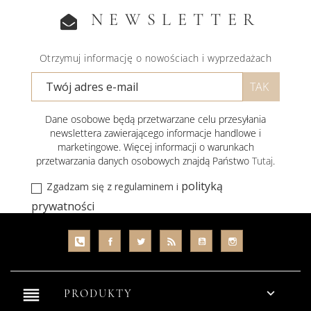
NEWSLETTER
Otrzymuj informację o nowościach i wyprzedażach
Dane osobowe będą przetwarzane celu przesyłania
newslettera zawierającego informacje handlowe i
marketingowe. Więcej informacji o warunkach
przetwarzania danych osobowych znajdą Państwo
Tutaj
.
polityką
Zgadzam się z regulaminem i
prywatności
reorder

PRODUKTY