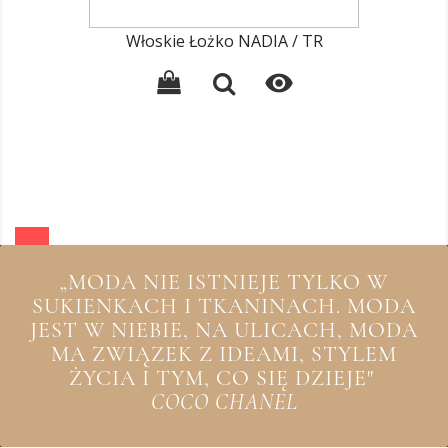
Włoskie Łożko NADIA / TR

„MODA NIE ISTNIEJE TYLKO W
SUKIENKACH I TKANINACH. MODA
JEST W NIEBIE, NA ULICACH, MODA
MA ZWIĄZEK Z IDEAMI, STYLEM
ŻYCIA I TYM, CO SIĘ DZIEJE"
COCO CHANEL