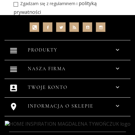
polityką
Zgadzam się z regulaminem i
prywatności
reorder

PRODUKTY
reorder

NASZA FIRMA
account_box

TWOJE KONTO


INFORMACJA O SKLEPIE