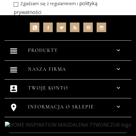
polityką
Zgadzam się z regulaminem i
prywatności
reorder

PRODUKTY
reorder

NASZA FIRMA
account_box

TWOJE KONTO


INFORMACJA O SKLEPIE