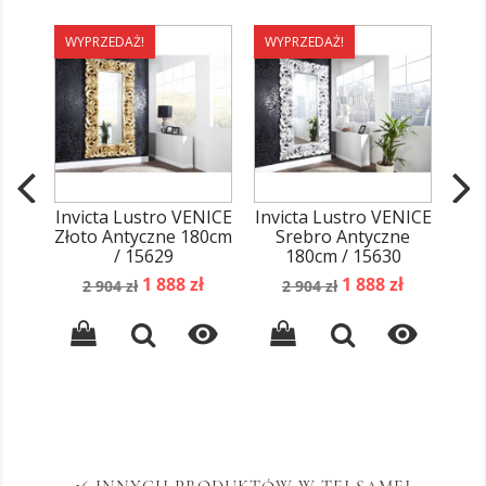
WYPRZEDAŻ!
WYPRZEDAŻ!
WY
Invicta Lustro VENICE
Invicta Lustro VENICE
Złoto Antyczne 180cm
Srebro Antyczne
/ 15629
180cm / 15630
A
Cena
Cena
Cena
Cena
1 888 zł
1 888 zł
2 904 zł
2 904 zł
podstawowa
podstawowa

