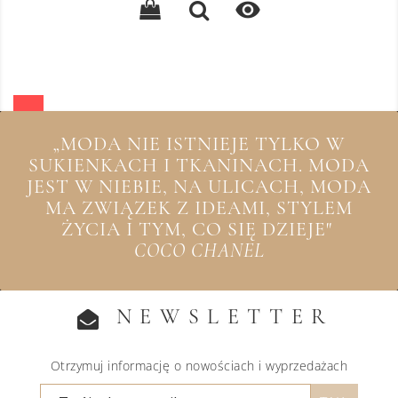

„MODA NIE ISTNIEJE TYLKO W
SUKIENKACH I TKANINACH. MODA
JEST W NIEBIE, NA ULICACH, MODA
MA ZWIĄZEK Z IDEAMI, STYLEM
ŻYCIA I TYM, CO SIĘ DZIEJE"
COCO CHANEL
NEWSLETTER
Otrzymuj informację o nowościach i wyprzedażach