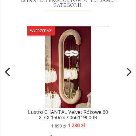
16 INNYCH PRODUKTÓW W TEJ SAMEJ
KATEGORII:
WYPRZEDAŻ!
Lustro CHANTAL Velvet Różowe 60
X 7 X 160cm / 066119000R
Cena
Cena
1 230 zł
1 893 zł
podstawowa