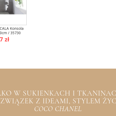
SCALA Konsola
60cm / 35730
na
7 zł
awowa
YLKO W SUKIENKACH I TKANINACH
WIĄZEK Z IDEAMI, STYLEM ŻYCIA
COCO CHANEL