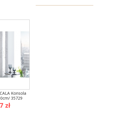
SCALA Konsola
80cm/ 35729
na
7 zł
awowa