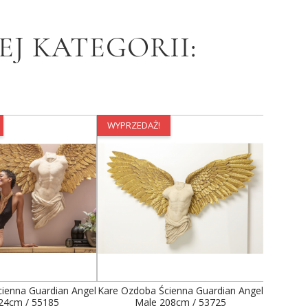
J KATEGORII:
WYPRZEDAŻ!
WYPRZE
ienna Guardian Angel
Kare Ozdoba Ścienna Guardian Angel
Invict
24cm / 55185
Male 208cm / 53725
Ście