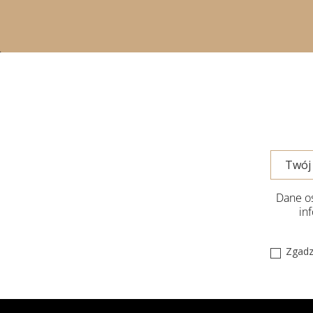
Dane os
in
Zgadz