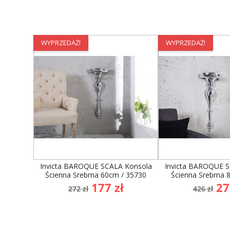
WYPRZEDAŻ!
WYPRZEDAŻ!
Invicta BAROQUE SCALA Konsola
Invicta BAROQUE 
Ścienna Srebrna 60cm / 35730
Ścienna Srebrna 
Cena
Cena
Cena
Ce
177 zł
27
272 zł
426 zł
podstawowa
podst