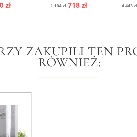
na
Cena
Cena
Cen
0 zł
718 zł
1 104 zł
4 443 z
awowa
podstawowa
pod
RZY ZAKUPILI TEN PR
RÓWNIEŻ: