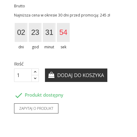
Brutto
Najniższa cena w okresie 30 dni przed promocją:
245 zł
02
23
31
53
dni
god
minut
sek
Ilość
DODAJ DO KOSZYKA

Produkt dostępny
ZAPYTAJ O PRODUKT