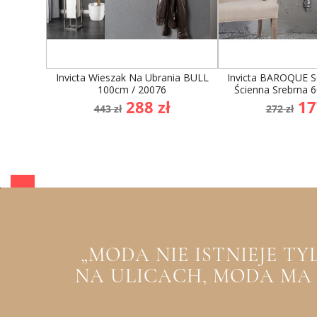
Invicta Wieszak Na Ubrania BULL
Invicta BAROQUE 
100cm / 20076
Ścienna Srebrna 
Cena
Cena
Cena
Ce
288 zł
17
443 zł
272 zł
podstawowa
podst
„MODA NIE ISTNIEJE T
NA ULICACH, MODA MA Z