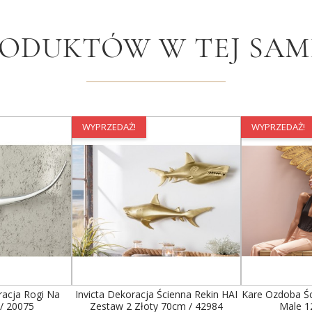
RODUKTÓW W TEJ SAME
WYPRZEDAŻ!
WYPRZEDAŻ!
racja Rogi Na
Invicta Dekoracja Ścienna Rekin HAI
Kare Ozdoba Śc
/ 20075
Zestaw 2 Złoty 70cm / 42984
Male 1