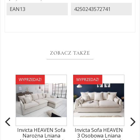
EAN13
4250243572741
ZOBACZ TAKŻE
WYPRZEDAŻ!
WYPRZEDAŻ!
WY
Invicta HEAVEN Sofa
Invicta Sofa HEAVEN
Inv
Narożna Lniana
3 Osobowa Lniana
Nat