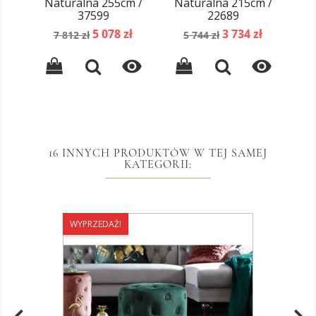
Naturalna 255cm /
Naturalna 215cm /
37599
22689
Cena
Cena
Cena
Cena
5 078 zł
3 734 zł
7 812 zł
5 744 zł
podstawowa
podstawowa


16 INNYCH PRODUKTÓW W TEJ SAMEJ
KATEGORII:
WYPRZEDAŻ!