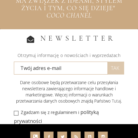
MA ZWIĄZEK Z IDEAMI, STYLEM
ŻYCIA I TYM, CO SIĘ DZIEJE"
COCO CHANEL
NEWSLETTER
Otrzymuj informację o nowościach i wyprzedażach
Dane osobowe będą przetwarzane celu przesyłania
newslettera zawierającego informacje handlowe i
marketingowe. Więcej informacji o warunkach
przetwarzania danych osobowych znajdą Państwo
Tutaj
.
polityką
Zgadzam się z regulaminem i
prywatności