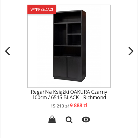
WYPRZEDAŻ!
Regał Na Książki OAKURA Czarny
100cm / 6515 BLACK - Richmond
Cena
Cena
9 888 zł
15 213 zł
podstawowa
