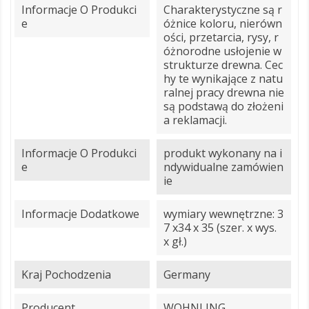
Informacje O Produkci
Charakterystyczne są r
E
óżnice koloru, nierówn
ości, przetarcia, rysy, r
óżnorodne usłojenie w
strukturze drewna. Cec
hy te wynikające z natu
ralnej pracy drewna nie
są podstawą do złożeni
a reklamacji.
Informacje O Produkci
produkt wykonany na i
E
ndywidualne zamówien
ie
Informacje Dodatkowe
wymiary wewnętrzne: 3
7 x34 x 35 (szer. x wys.
x gł.)
Kraj Pochodzenia
Germany
Producent
WOHNLING