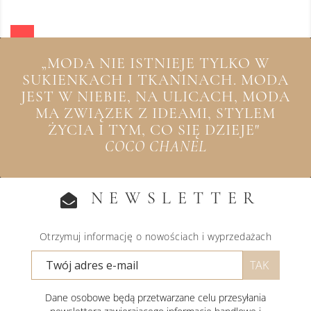
„MODA NIE ISTNIEJE TYLKO W
SUKIENKACH I TKANINACH. MODA
JEST W NIEBIE, NA ULICACH, MODA
MA ZWIĄZEK Z IDEAMI, STYLEM
ŻYCIA I TYM, CO SIĘ DZIEJE"
COCO CHANEL
NEWSLETTER
Otrzymuj informację o nowościach i wyprzedażach
Dane osobowe będą przetwarzane celu przesyłania