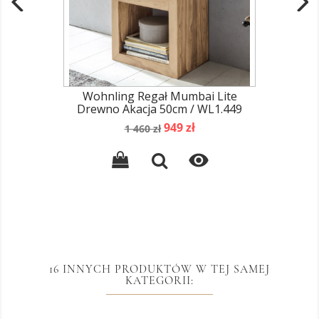
Wohnling Regał Mumbai Lite
Drewno Akacja 50cm / WL1.449
Cena
Cena
949 zł
1 460 zł
podstawowa

16 INNYCH PRODUKTÓW W TEJ SAMEJ
KATEGORII: