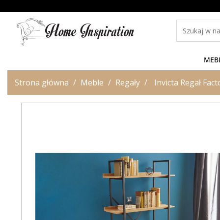
MEB
Strona główna
Meble
Regały
Invicta Regał Fac