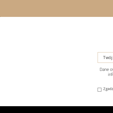
Dane os
in
Zgadz