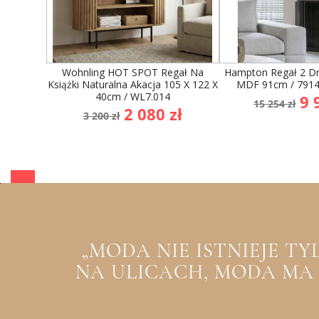
Wohnling HOT SPOT Regał Na
Hampton Regał 2 D
Książki Naturalna Akacja 105 X 122 X
MDF 91cm / 7914
40cm / WL7.014
Cena
Ce
9 
15 254 zł
Cena
Cena
2 080 zł
podsta
3 200 zł
podstawowa
„MODA NIE ISTNIEJE T
NA ULICACH, MODA MA Z