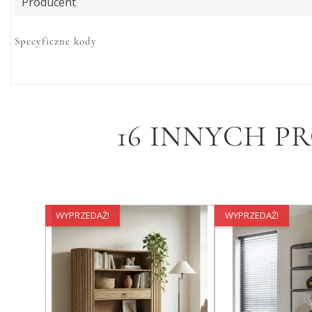
Producent
Specyficzne kody
16 INNYCH P
WYPRZEDAŻ!
WYPRZEDAŻ!