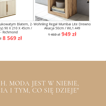
 Łukowatym Blatem, 2-
Wohnling Regał Mumbai Lite Drewno
Invict
y) 90 X 210 X 45cm /
Akacja 50cm / WL1.449
Antr
 - Richmond
Cena
Cena
949 zł
1 460 zł
Cena
8 569 zł
podstawowa
ł
stawowa
. MODA JEST W NIEBIE,
 I TYM, CO SIĘ DZIEJE"