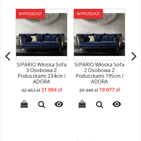
WYPRZEDAŻ!
WYPRZEDAŻ!
WY
SIPARIO Włoska Sofa
SIPARIO Włoska Sofa
SIP
3 Osobowa Z
2 Osobowa Z
Z P
Poduszkami 234cm /
Poduszkami 195cm /
ADORA
ADORA
C
1
Cena
Cena
Cena
Cena
21 094 zł
19 077 zł
p
32 453 zł
29 349 zł
podstawowa
podstawowa

