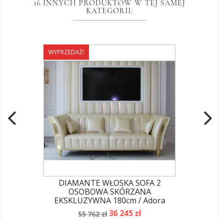
16 INNYCH PRODUKTÓW W TEJ SAMEJ
KATEGORII:
WYPRZEDAŻ!
DIAMANTE WŁOSKA SOFA 2
OSOBOWA SKÓRZANA
EKSKLUZYWNA 180cm / Adora
Cena
Cena
36 245 zł
55 762 zł