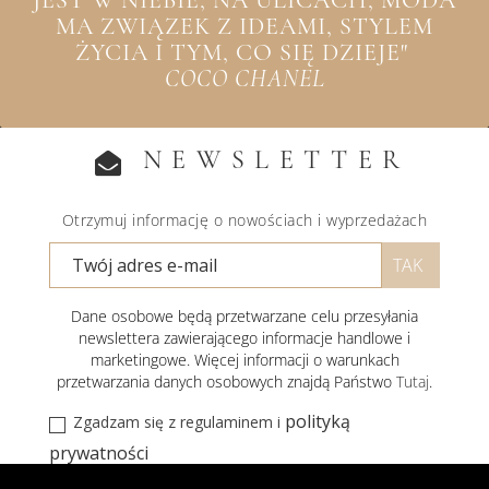
MA ZWIĄZEK Z IDEAMI, STYLEM
ŻYCIA I TYM, CO SIĘ DZIEJE"
COCO CHANEL
NEWSLETTER
Otrzymuj informację o nowościach i wyprzedażach
Dane osobowe będą przetwarzane celu przesyłania
newslettera zawierającego informacje handlowe i
marketingowe. Więcej informacji o warunkach
przetwarzania danych osobowych znajdą Państwo
Tutaj
.
polityką
Zgadzam się z regulaminem i
prywatności