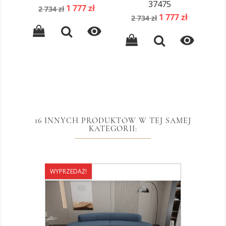
37475
Cena
Cena
1 777 zł
2 734 zł
Z
Cena
Cena
podstawowa
1 777 zł
2 734 zł
podstawowa


16 INNYCH PRODUKTÓW W TEJ SAMEJ
KATEGORII:
WYPRZEDAŻ!