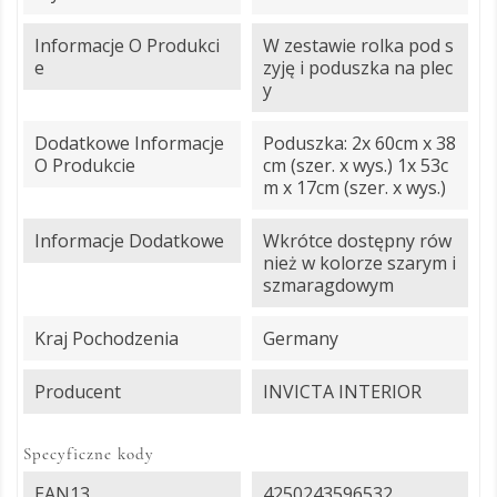
Informacje O Produkci
W zestawie rolka pod s
E
zyję i poduszka na plec
y
Dodatkowe Informacje
Poduszka: 2x 60cm x 38
O Produkcie
cm (szer. x wys.) 1x 53c
m x 17cm (szer. x wys.)
Informacje Dodatkowe
Wkrótce dostępny rów
nież w kolorze szarym i
szmaragdowym
Kraj Pochodzenia
Germany
Producent
INVICTA INTERIOR
Specyficzne kody
EAN13
4250243596532