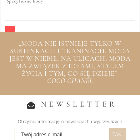
Specyficzne kody
„MODA NIE ISTNIEJE TYLKO W
SUKIENKACH I TKANINACH. MODA
JEST W NIEBIE, NA ULICACH, MODA
MA ZWIĄZEK Z IDEAMI, STYLEM
ŻYCIA I TYM, CO SIĘ DZIEJE"
COCO CHANEL
NEWSLETTER
Otrzymuj informację o nowościach i wyprzedażach