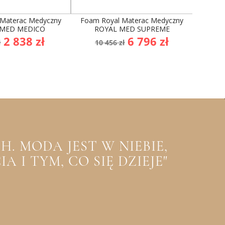
 Materac Medyczny
Foam Royal Materac Medyczny
Stelaż Me
 MED MEDICO
ROYAL MED SUPREME
a
Cena
Cena
Cena
2 838 zł
6 796 zł
ł
10 456 zł
stawowa
podstawowa
. MODA JEST W NIEBIE,
 I TYM, CO SIĘ DZIEJE"