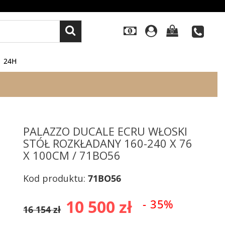
0
24H
PALAZZO DUCALE ECRU WŁOSKI
STÓŁ ROZKŁADANY 160-240 X 76
X 100CM / 71BO56
Kod produktu:
71BO56
10 500 zł
- 35%
16 154 zł