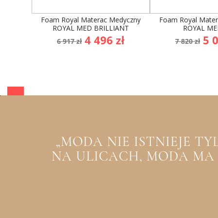
Foam Royal Materac Medyczny
Foam Royal Mate
ROYAL MED BRILLIANT
ROYAL ME
Cena
Cena
Cena
Ce
4 496 zł
5 0
6 917 zł
7 820 zł
podstawowa
podsta
„MODA NIE ISTNIEJE T
NA ULICACH, MODA MA Z