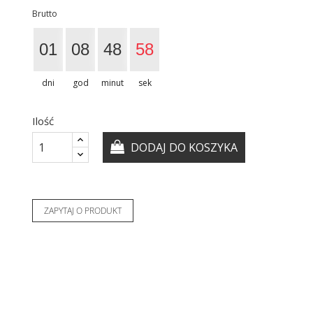
Brutto
01
08
48
57
dni
god
minut
sek
Ilość
DODAJ DO KOSZYKA
ZAPYTAJ O PRODUKT