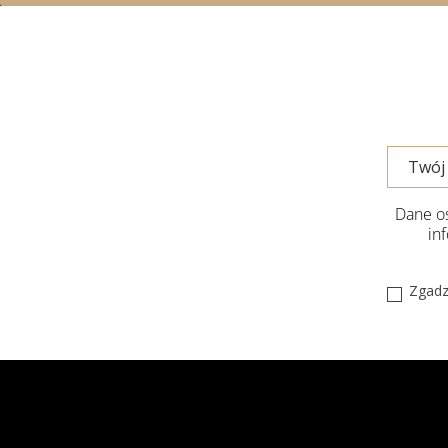
Dane os
in
Zgadz