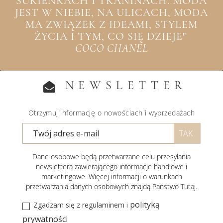
SUKIENKACH I TKANINACH. MODA
JEST W NIEBIE, NA ULICACH, MODA
MA ZWIĄZEK Z IDEAMI, STYLEM
ŻYCIA I TYM, CO SIĘ DZIEJE"
COCO CHANEL
NEWSLETTER
Otrzymuj informację o nowościach i wyprzedażach
Dane osobowe będą przetwarzane celu przesyłania
newslettera zawierającego informacje handlowe i
marketingowe. Więcej informacji o warunkach
przetwarzania danych osobowych znajdą Państwo
Tutaj
.
polityką
Zgadzam się z regulaminem i
prywatności