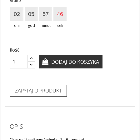
Brutto
02
05
57
46
dni
god
minut
sek
Ilość
DODAJ DO KOSZYKA
ZAPYTAJ O PRODUKT
OPIS
Czas realizacji zamówienia: 2 - 6 tygodni