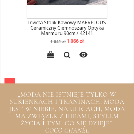
Invicta Stolik Kawowy MARVELOUS
Ceramiczny Ciemnoszary Optyka
Marmuru 90cm / 42141
Cena
Cena
1 066 zł
1 641 zł
podstawowa

„MODA NIE ISTNIEJE TYLKO W
SUKIENKACH I TKANINACH. MODA
JEST W NIEBIE, NA ULICACH, MODA
MA ZWIĄZEK Z IDEAMI, STYLEM
ŻYCIA I TYM, CO SIĘ DZIEJE"
COCO CHANEL