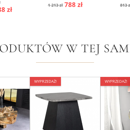
3
Cena
Cena
Ce
788 zł
1 213 zł
813 z
ena
8 zł
podstawowa
po
awowa
RODUKTÓW W TEJ SAME
WYPRZEDAŻ!
WYPRZEDAŻ!