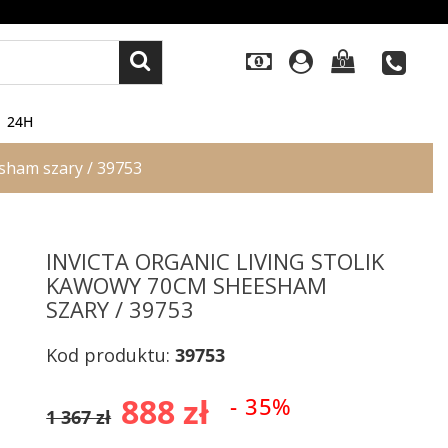
0
24H
sham szary / 39753
INVICTA ORGANIC LIVING STOLIK
KAWOWY 70CM SHEESHAM
SZARY / 39753
Kod produktu:
39753
888 zł
- 35%
1 367 zł