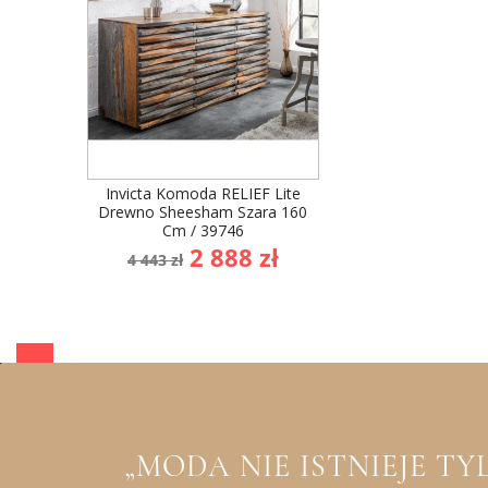
Invicta Komoda RELIEF Lite
Drewno Sheesham Szara 160
Cm / 39746
Cena
Cena
2 888 zł
4 443 zł
podstawowa
„MODA NIE ISTNIEJE T