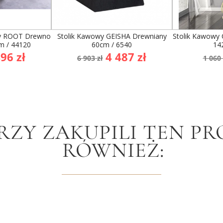
wy ROOT Drewno
Stolik Kawowy GEISHA Drewniany
Stolik Kawowy 
m / 44120
60cm / 6540
14
na
Cena
Cena
Cen
96 zł
4 487 zł
6 903 zł
1 060 
wowa
podstawowa
po
RZY ZAKUPILI TEN PR
RÓWNIEŻ: