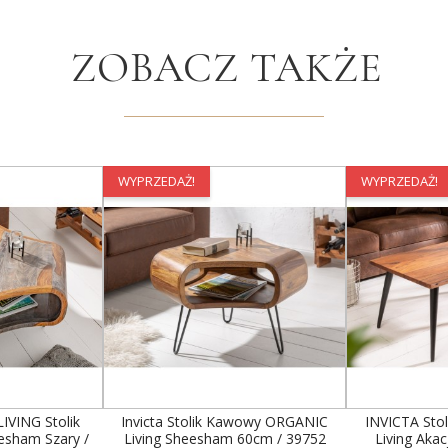
ZOBACZ TAKŻE
WYPRZEDAŻ!
WYPRZEDAŻ!
IVING Stolik
Invicta Stolik Kawowy ORGANIC
INVICTA Sto
sham Szary /
Living Sheesham 60cm / 39752
Living Aka