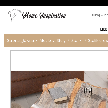
MEB
Strona główna
Meble
Stoły
Stoliki
Stolik dre