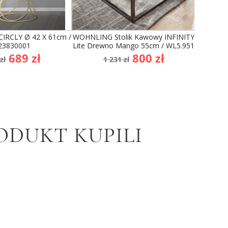
CIRCLY Ø 42 X 61cm /
WOHNLING Stolik Kawowy INFINITY
WOH
23830001
Lite Drewno Mango 55cm / WL5.951
Sheesha
a
Cena
Cena
Cena
689 zł
800 zł
zł
1 231 zł
2
dstawowa
podstawowa
ODUKT KUPILI