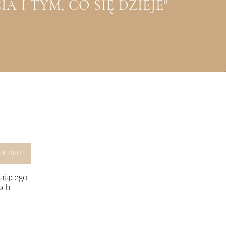
 I TYM, CO SIĘ DZIEJE"
rającego
ach