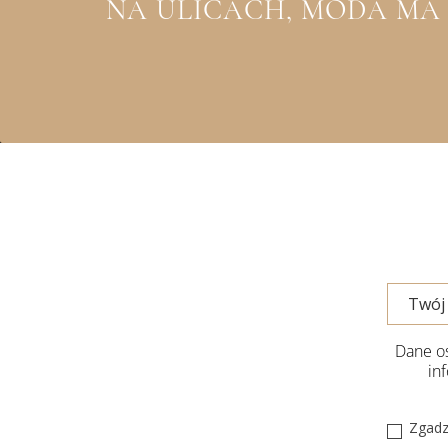
NA ULICACH, MODA MA Z
Dane os
in
Zgadz