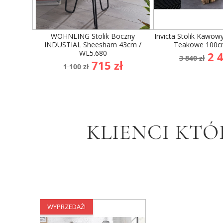
WOHNLING Stolik Boczny
Invicta Stolik Kawo
INDUSTIAL Sheesham 43cm /
Teakowe 100c
WL5.680
Cena
Ce
2 4
3 840 zł
Cena
Cena
715 zł
podsta
1 100 zł
podstawowa
KLIENCI KTÓ
WYPRZEDAŻ!