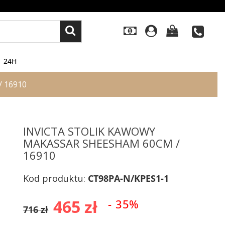
0
24H
/ 16910
INVICTA STOLIK KAWOWY
MAKASSAR SHEESHAM 60CM /
16910
Kod produktu:
CT98PA-N/KPES1-1
465 zł
- 35%
716 zł