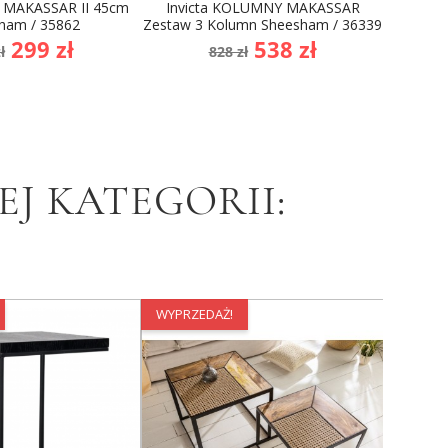
Ł MAKASSAR II 45cm
Invicta KOLUMNY MAKASSAR
Invicta
ham / 35862
Zestaw 3 Kolumn Sheesham / 36339
na
Cena
Cena
Cena
299 zł
538 zł
ł
828 zł
dstawowa
podstawowa
J KATEGORII:
WYPRZEDAŻ!
WYPRZE