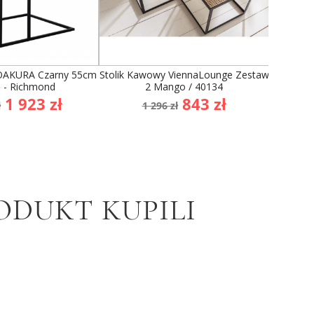
 OAKURA Czarny 55cm
Stolik Kawowy ViennaLounge Zestaw
Stoli
9 - Richmond
2 Mango / 40134
Czarn
a
Cena
Cena
Cena
1 923 zł
843 zł
ł
1 296 zł
stawowa
podstawowa
8
ODUKT KUPILI