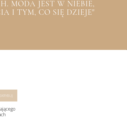
. MODA JEST W NIEBIE,
 I TYM, CO SIĘ DZIEJE"
rającego
ach