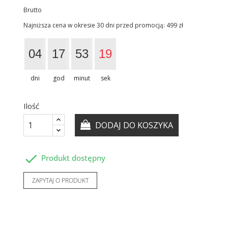
Brutto
Najniższa cena w okresie 30 dni przed promocją:
499 zł
04
17
53
18
dni
god
minut
sek
Ilość
DODAJ DO KOSZYKA

Produkt dostępny
ZAPYTAJ O PRODUKT