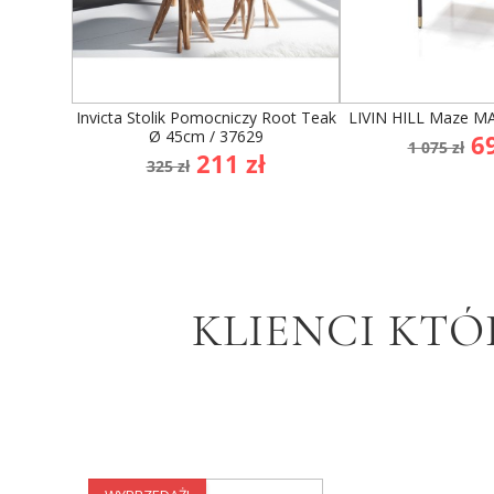
Invicta Stolik Pomocniczy Root Teak
LIVIN HILL Maze MA
Ø 45cm / 37629
Cena
C
69
1 075 zł
Cena
Cena
211 zł
podst
325 zł
podstawowa
KLIENCI KTÓ