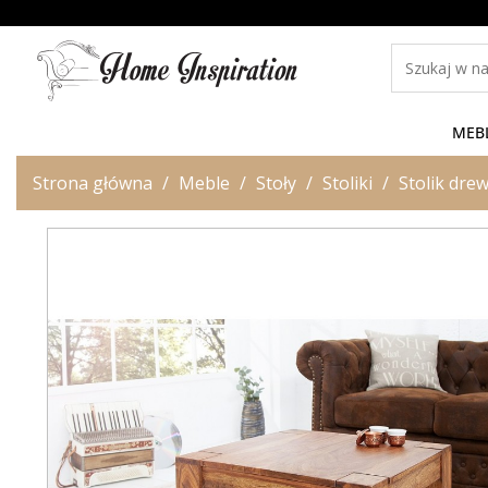
MEB
Strona główna
Meble
Stoły
Stoliki
Stolik dre