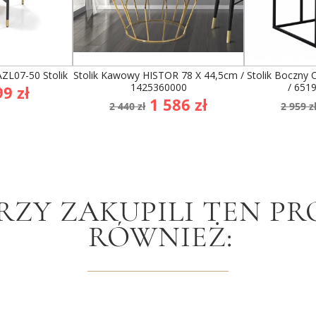
ZL07-50 Stolik
Stolik Kawowy HISTOR 78 X 44,5cm /
Stolik Boczny
1425360000
/ 651
ena
9 zł
Cena
Cena
Cen
1 586 zł
awowa
2 440 zł
2 959 z
podstawowa
pod
RZY ZAKUPILI TEN PR
RÓWNIEŻ: