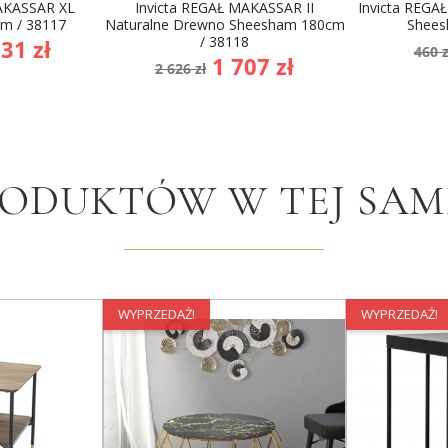
MAKASSAR XL
Invicta REGAŁ MAKASSAR II
Invicta REGA
m / 38117
Naturalne Drewno Sheesham 180cm
Shees
/ 38118
na
Ce
31 zł
460 z
Cena
Cena
1 707 zł
wowa
po
2 626 zł
podstawowa
RODUKTÓW W TEJ SAME
WYPRZEDAŻ!
WYPRZEDAŻ!