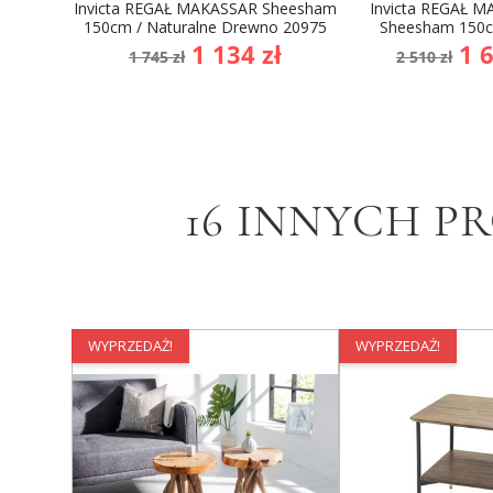
Invicta REGAŁ MAKASSAR Sheesham
Invicta REGAŁ 
150cm / Naturalne Drewno 20975
Sheesham 150c
Cena
Cena
Cena
Ce
1 134 zł
1 6
1 745 zł
2 510 zł
podstawowa
podsta
16 INNYCH P
WYPRZEDAŻ!
WYPRZEDAŻ!