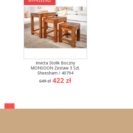
WYPRZEDAŻ!
Invicta Stolik Boczny
MONSOON Zestaw 3 Szt.
Sheesham / 40794
Cena
Cena
422 zł
649 zł
podstawowa