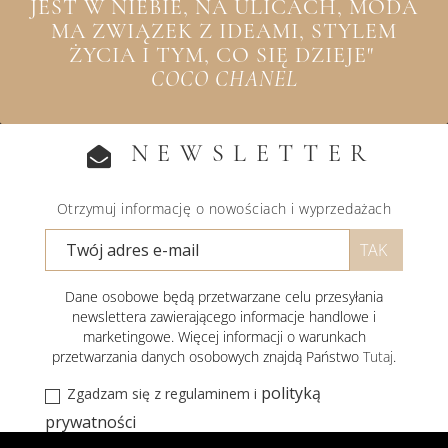
JEST W NIEBIE, NA ULICACH, MODA
MA ZWIĄZEK Z IDEAMI, STYLEM
ŻYCIA I TYM, CO SIĘ DZIEJE"
COCO CHANEL
NEWSLETTER
Otrzymuj informację o nowościach i wyprzedażach
Dane osobowe będą przetwarzane celu przesyłania
newslettera zawierającego informacje handlowe i
marketingowe. Więcej informacji o warunkach
przetwarzania danych osobowych znajdą Państwo
Tutaj
.
polityką
Zgadzam się z regulaminem i
prywatności