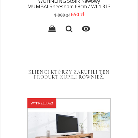
WOHNLING Stolik Kawowy
MUMBAI Sheesham 68cm / WL1.313
Cena
Cena
650 zł
1 000 zł
podstawowa

KLIENCI KTÓRZY ZAKUPILI TEN
PRODUKT KUPILI RÓWNIEŻ:
WYPRZEDAŻ!