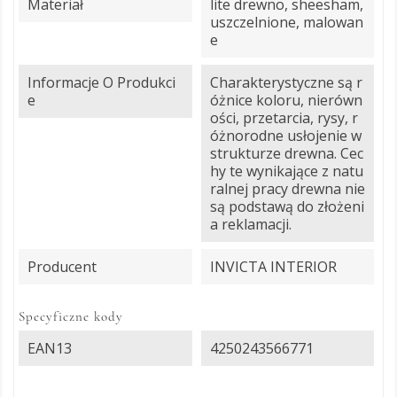
Materiał
lite drewno, sheesham,
uszczelnione, malowan
e
Informacje O Produkci
Charakterystyczne są r
E
óżnice koloru, nierówn
ości, przetarcia, rysy, r
óżnorodne usłojenie w
strukturze drewna. Cec
hy te wynikające z natu
ralnej pracy drewna nie
są podstawą do złożeni
a reklamacji.
Producent
INVICTA INTERIOR
Specyficzne kody
EAN13
4250243566771