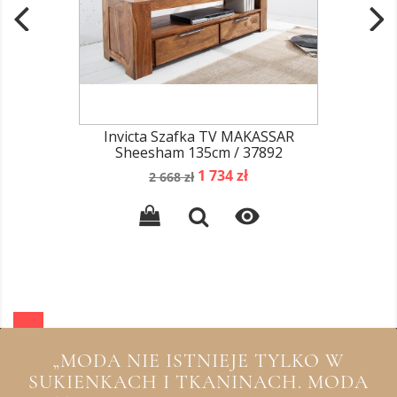
Invicta Szafka TV MAKASSAR
Sheesham 135cm / 37892
Cena
Cena
1 734 zł
2 668 zł
podstawowa

„MODA NIE ISTNIEJE TYLKO W
SUKIENKACH I TKANINACH. MODA