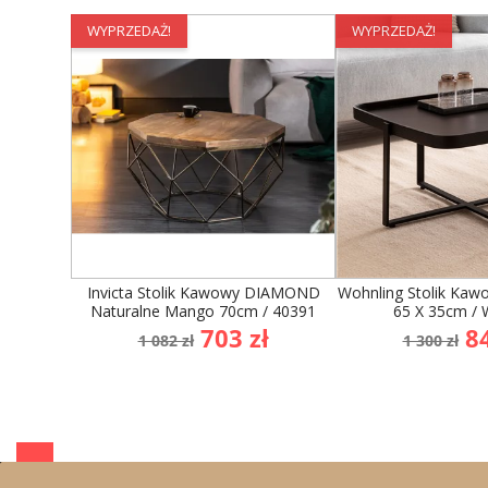
WYPRZEDAŻ!
WYPRZEDAŻ!
Invicta Stolik Kawowy DIAMOND
Wohnling Stolik Kaw
Naturalne Mango 70cm / 40391
65 X 35cm / 
Cena
Cena
Cena
C
703 zł
84
1 082 zł
1 300 zł
podstawowa
podst