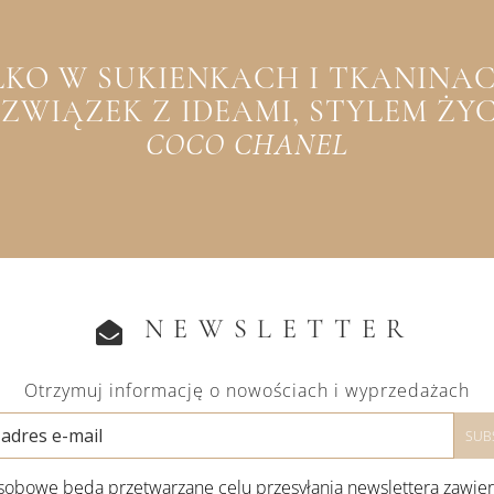
YLKO W SUKIENKACH I TKANINACH
WIĄZEK Z IDEAMI, STYLEM ŻYCIA
COCO CHANEL
NEWSLETTER
Otrzymuj informację o nowościach i wyprzedażach
obowe będą przetwarzane celu przesyłania newslettera zawie