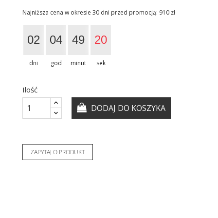
Najniższa cena w okresie 30 dni przed promocją:
910 zł
02
04
49
19
dni
god
minut
sek
Ilość
DODAJ DO KOSZYKA
ZAPYTAJ O PRODUKT