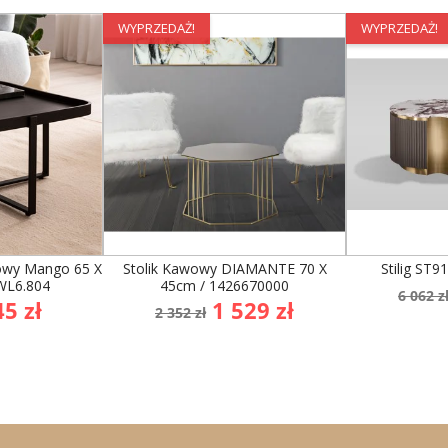
WYPRZEDAŻ!
WYPRZEDAŻ!
owy Mango 65 X
Stolik Kawowy DIAMANTE 70 X
Stilig ST9
WL6.804
45cm / 1426670000
Cen
6 062 z
ena
Cena
Cena
5 zł
1 529 zł
pod
2 352 zł
awowa
podstawowa