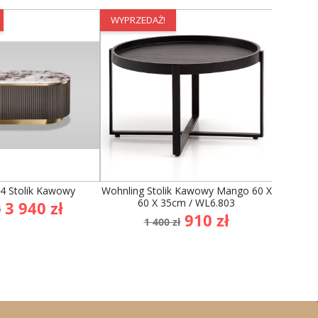
WYPRZEDAŻ!
WYPRZE
14 Stolik Kawowy
Wohnling Stolik Kawowy Mango 60 X
Kare S
60 X 35cm / WL6.803
Złoty
a
Cena
3 940 zł
ł
Cena
Cena
910 zł
stawowa
1 400 zł
podstawowa