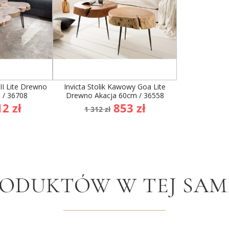
II Lite Drewno
Invicta Stolik Kawowy Goa Lite
 / 36708
Drewno Akacja 60cm / 36558
ena
Cena
Cena
2 zł
853 zł
1 312 zł
awowa
podstawowa
RODUKTÓW W TEJ SAME