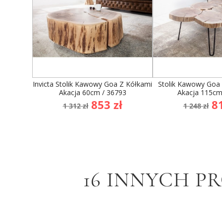
Invicta Stolik Kawowy Goa Z Kółkami
Stolik Kawowy Goa 
Akacja 60cm / 36793
Akacja 115cm
Cena
Cena
Cena
C
853 zł
81
1 312 zł
1 248 zł
podstawowa
podst
16 INNYCH P