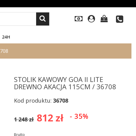
0
24H
6708
STOLIK KAWOWY GOA II LITE
DREWNO AKACJA 115CM / 36708
Kod produktu:
36708
812 zł
- 35%
1 248 zł
Brutto