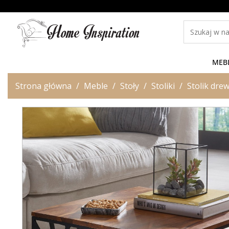
MEB
Strona główna
Meble
Stoły
Stoliki
Stolik dre