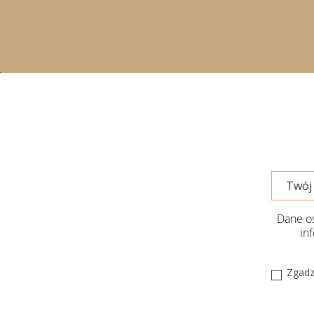
Dane os
in
Zgadz