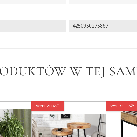
4250950275867
RODUKTÓW W TEJ SAME
WYPRZEDAŻ!
WYPRZEDAŻ!