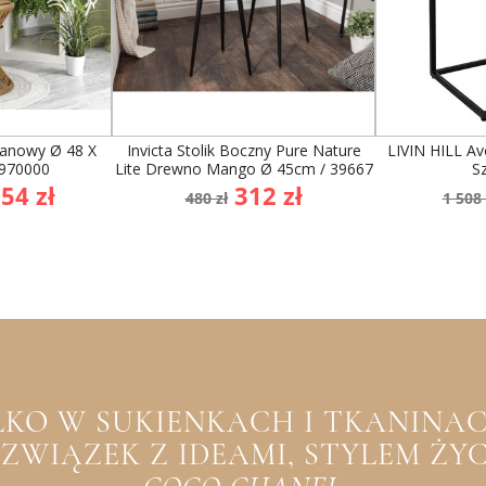
tanowy Ø 48 X
Invicta Stolik Boczny Pure Nature
LIVIN HILL Av
5970000
Lite Drewno Mango Ø 45cm / 39667
S
na
Cena
Cena
Cen
54 zł
312 zł
480 zł
1 508 
wowa
podstawowa
po
YLKO W SUKIENKACH I TKANINACH
WIĄZEK Z IDEAMI, STYLEM ŻYCIA