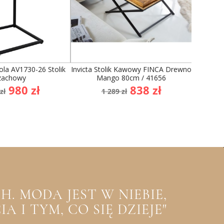
ola AV1730-26 Stolik
Invicta Stolik Kawowy FINCA Drewno
Zesta
zachowy
Mango 80cm / 41656
Liteg
a
Cena
Cena
Cena
980 zł
838 zł
zł
1 289 zł
dstawowa
podstawowa
. MODA JEST W NIEBIE,
 I TYM, CO SIĘ DZIEJE"